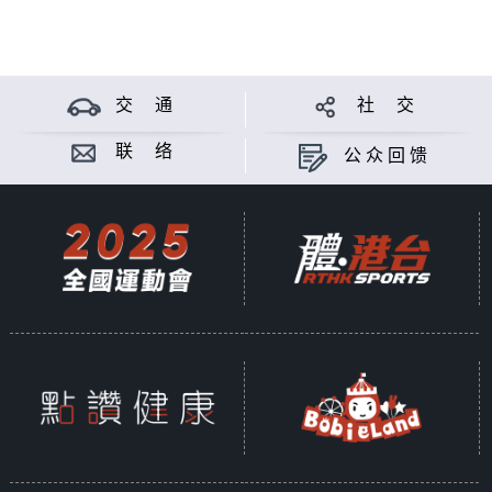
交 通
社 交
联 络
公众回馈