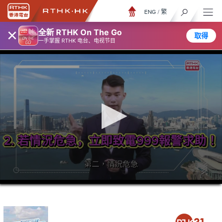
ENG
/
繁
×
全新 RTHK On The Go
取得
一手掌握 RTHK 电台、电视节目
0
seconds
of
0
seconds