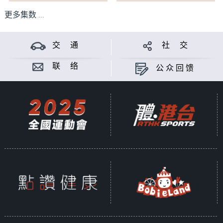
更多集数 ...
交 通
社 交
联 络
公众回馈