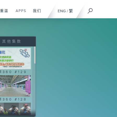
重温
APPS
我们
ENG
/
繁
其他集数
360 #129
360 #128