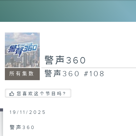
警声
警声
警声360
警声360 #108
所有集数
警声
您喜欢这个节目吗?
警声
19/11/2025
警声360