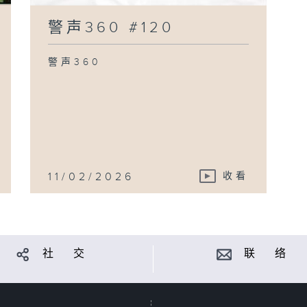
警声360 #120
警声360
11/02/2026
收看
社 交
联 络