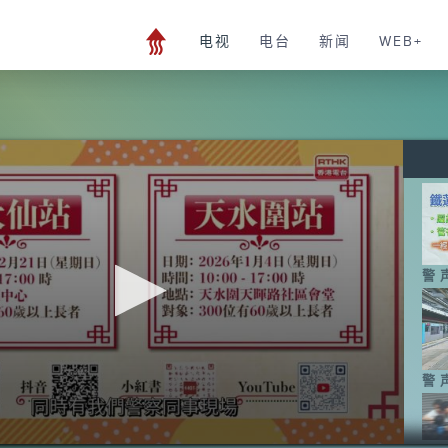
电视
电台
新闻
WEB+
警声
警声