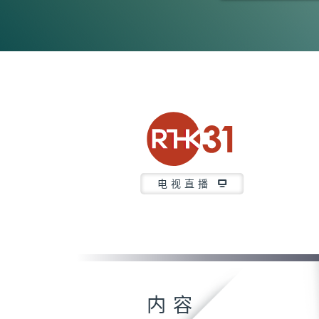
0
seconds
of
6
minutes,
7
seconds
Volume
90%
电视直播
内容