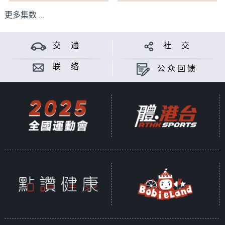
更多集数 ...
交 通
社 交
联 络
公众回馈