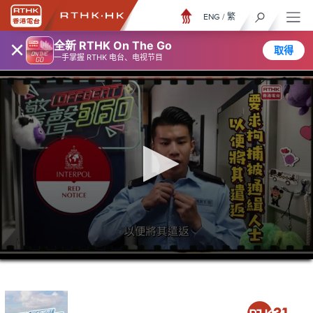
ENG
/
繁
×
全新 RTHK On The Go
取得
一手掌握 RTHK 电台、电视节目
0
seconds
of
6
minutes,
7