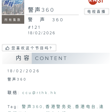
seconds
警声360
电视直播
警声360
所有集数
#121
18/02/2026
您喜欢这个节目吗?
内容
CONTENT
18/02/2026
警声360
联络:
ccu@rthk.hk
Tag:
警声360
,
香港警务处
,
香港电台
,
逢