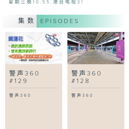
星期三晚10:55
,
港台电视31
集数
EPISODES
警声360
警声360
#129
#128
警声360
警声360