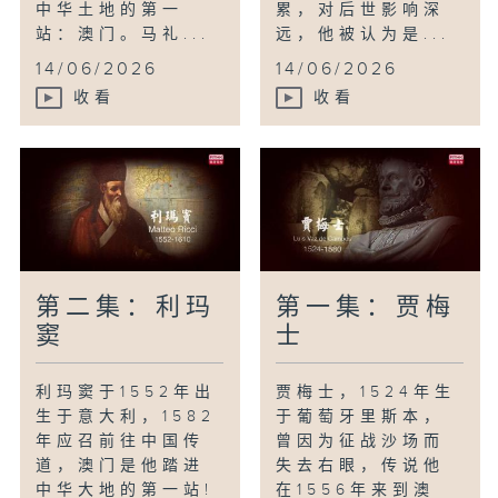
中华土地的第一
累，对后世影响深
站：澳门。马礼...
远，他被认为是...
14/06/2026
14/06/2026
收看
收看
第二集：利玛
第一集：贾梅
窦
士
利玛窦于1552年出
贾梅士，1524年生
生于意大利，1582
于葡萄牙里斯本，
年应召前往中国传
曾因为征战沙场而
道，澳门是他踏进
失去右眼，传说他
中华大地的第一站!
在1556年来到澳