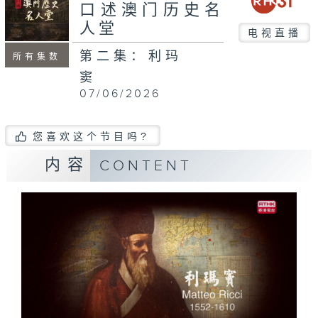
口述澳门历史名
人堂
电视直播
第二集：利玛
所有集数
窦
07/06/2026
您喜欢这个节目吗?
内容
CONTENT