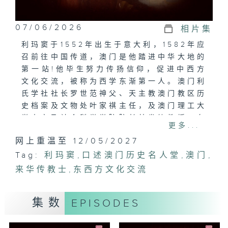
07/06/2026
相片集
利玛窦于1552年出生于意大利，1582年应
召前往中国传道，澳门是他踏进中华大地的
第一站!他毕生努力传扬信仰，促进中西方
文化交流，被称为西学东渐第一人。澳门利
氏学社社长罗世范神父、天主教澳门教区历
史档案及文物处叶家祺主任，及澳门理工大
学人文及社会科学学院院长林发钦教授，在
更多...
节目内讲述利玛窦神父无私奉献的精神!。
网上重温至 12/05/2027
Tag:
利玛窦
,
口述澳门历史名人堂
,
澳门
,
来华传教士
,
东西方文化交流
集数
EPISODES