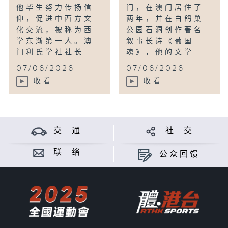
他毕生努力传扬信
门，在澳门居住了
仰，促进中西方文
两年，并在白鸽巢
化交流，被称为西
公园石洞创作著名
学东渐第一人。澳
叙事长诗《葡国
门利氏学社社长...
魂》，他的文学...
07/06/2026
07/06/2026
收看
收看
交 通
社 交
联 络
公众回馈