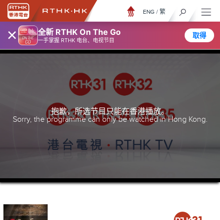
ENG
/
繁
×
全新 RTHK On The Go
取得
一手掌握 RTHK 电台、电视节目
抱歉，所选节目只能在香港播放。
Sorry, the programme can only be watched in Hong Kong.