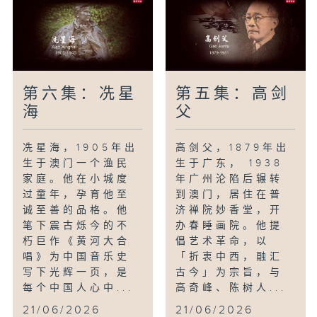
第六集：冼星
第五集：高剑
海
父
冼星海，1905年出
高剑父，1879年出
生于澳门一个渔民
生于广东， 1938
家庭。他在小城度
年广州沦陷后辗转
过童年，孕育他至
到澳门，居住在普
诚至善的品格。他
济禅院妙香堂，开
笔下震古烁今的不
办春睡画院。他提
朽巨作《黄河大合
倡艺术革命，以
唱》为中国音乐史
「折衷中西，融汇
写下光辉一页，是
古今」为宗旨，与
每个中国人心中...
高奇峰、陈树人...
21/06/2026
21/06/2026