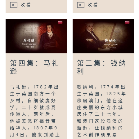
收看
收看
第四集：马礼
第三集：钱纳
逊
利
马礼逊，1782年出
钱纳利，1774年出
生于英国南方一个
生于英国，1825年
乡村，自细敬虔好
移居澳门，他在这
学，二十岁就成爲
座美丽的东方小城
传道人，两年后，
居住了二十七年。
他被差派将福音带
和澳门这段浪漫的
给华人。1807年9
邂逅，让钱纳利的
月4日，他来到踏上
艺术创作硕果累