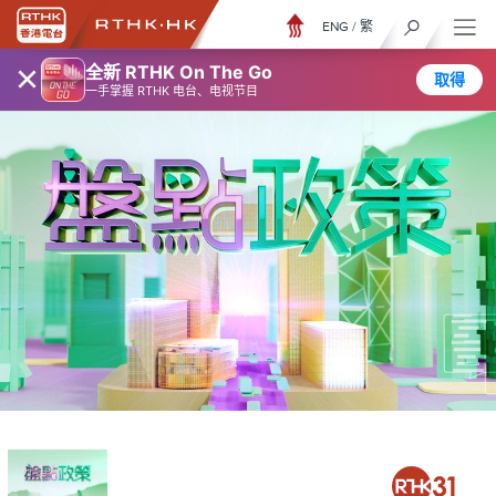
ENG
/
繁
×
全新 RTHK On The Go
取得
一手掌握 RTHK 电台、电视节目