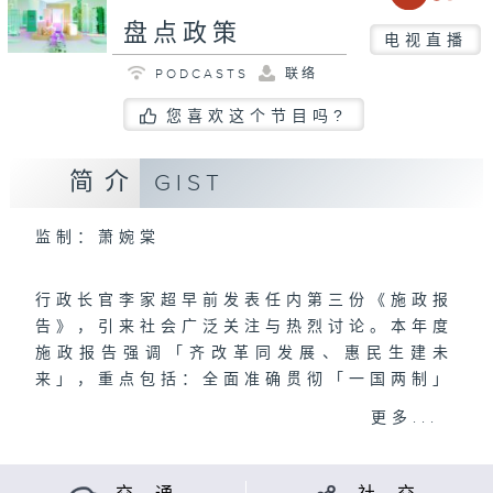
盘点政策
电视直播
PODCASTS
联络
您喜欢这个节目吗?
简介
GIST
监制：萧婉棠
行政长官李家超早前发表任内第三份《施政报
告》，引来社会广泛关注与热烈讨论。本年度
施政报告强调「齐改革同发展、惠民生建未
来」，重点包括：全面准确贯彻「一国两制」
强化政府治理体系、巩固提升自身优势、发展
更多...
新质生产力、打造国际高端人才集聚高地、文
体旅融合发展推动多元经济、造地建屋发展安
居、深化医疗体系改革、构建关爱共融社会。