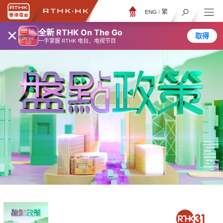
ENG
/
繁
×
全新 RTHK On The Go
取得
一手掌握 RTHK 电台、电视节目