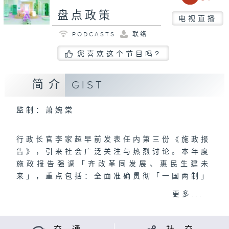
盘点政策
电视直播
PODCASTS
联络
您喜欢这个节目吗?
简介
GIST
监制：萧婉棠
行政长官李家超早前发表任内第三份《施政报
告》，引来社会广泛关注与热烈讨论。本年度
施政报告强调「齐改革同发展、惠民生建未
来」，重点包括：全面准确贯彻「一国两制」
强化政府治理体系、巩固提升自身优势、发展
更多...
新质生产力、打造国际高端人才集聚高地、文
体旅融合发展推动多元经济、造地建屋发展安
居、深化医疗体系改革、构建关爱共融社会。