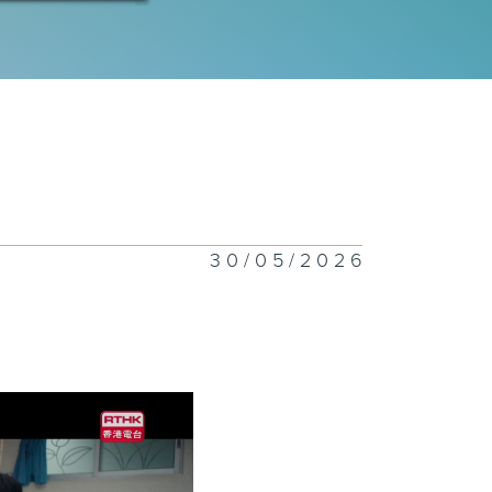
二十集：崔伟查
一只耳朵讯息
十九集：金夏生
一只耳朵杀害
30/05/2026
十八集：崔伟设
让崔业暴露
十七集：崔伟发
弟弟的秘密