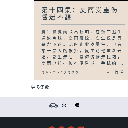
第十四集：夏雨受重伤
昏迷不醒
夏生和夏雨取出钱箱，在饭店逃生
通道点钱，夏雨震惊，夏生说是哥
哥留下的。此时崔业找夏生，坦言
想干票大的被拒，夏生劝他重新开
始。夏生走后，夏海涛抢走钱箱，
夏雨追拉扯被推倒昏迷，手机响...
05/07/2026
收看
更多集数 ...
交 通