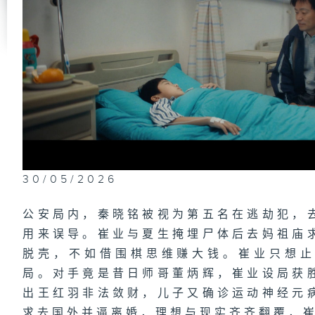
第
医
第
拉
30/05/2026
公安局内，秦晓铭被视为第五名在逃劫犯，
第
重
用来误导。崔业与夏生掩埋尸体后去妈祖庙
脱壳，不如借围棋思维赚大钱。崔业只想
局。对手竟是昔日师哥董炳辉，崔业设局获
出王红羽非法敛财，儿子又确诊运动神经元
第
弟
求去国外并逼离婚，理想与现实齐齐翻覆，