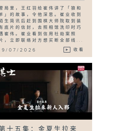
警局里，王红羽给崔伟讲了「狼和
羊」的故事，令他深思。崔业收到
陌生简讯后赶到围棋大师院取到装
有底片的信封，去照相馆洗印时巧
遇崔伟。崔业看到信用社劫案照
片，立即联络对方想买断全部线...
19/07/2026
收看
第十五集：金夏生拉来