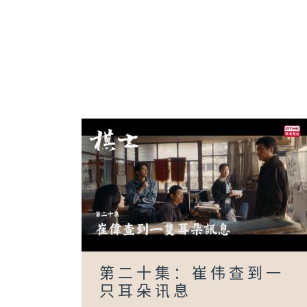
第二十集：崔伟查到一
只耳朵讯息