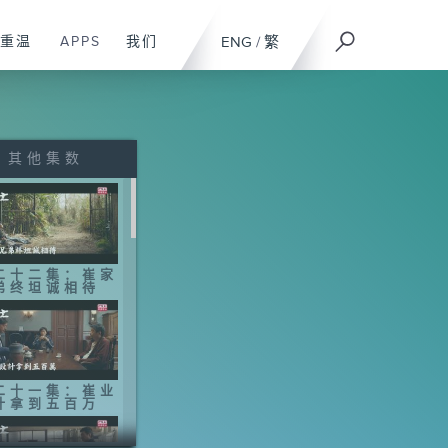
重温
APPS
我们
ENG
/
繁
其他集数
二十二集：崔家
弟终坦诚相待
二十一集：崔业
计拿到五百万