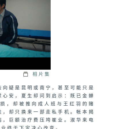
十六集：兄弟俩
院极限追击
十五集：金夏生
来新人入伙
相片集
去向疑是昆明或南宁，甚至可能只是
十四集：夏雨受
伤昏迷不醒
求心安，夏生却问到启示：既已金蝉
止损，却被推向成人班与王红羽的赌
胜，却只换来一部走私手机。帐本揭
病，巨额治疗费压垮崔业。淑华来电
十三集：过命兄
为钱闹绝交
崔业终于下定决心改变。