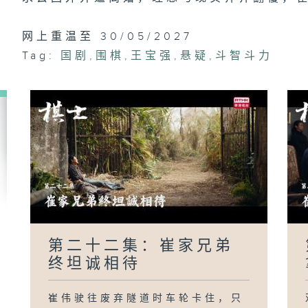
网上重温至 30/05/2027
Tag:
国剧
,
围棋
,
王宝强
,
悬疑
,
斗智斗力
第二十二集：崔家兄弟
终坦诚相待
崔伟驶往废弃隧道时车轮卡住，只