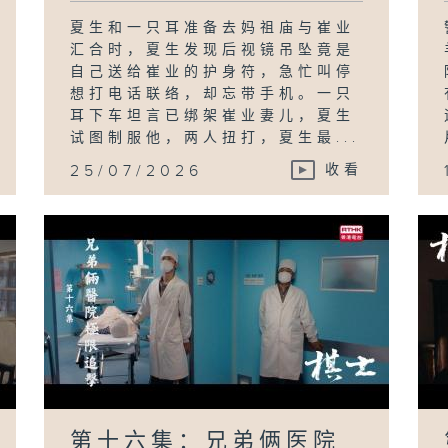
夏生和一只耳准备去妈祖庙与崔业
汇合时，夏生发现后视镜吊坠竟是
自己送给崔业的护身符，急忙叫停
想打电话联络，却忘带手机。一只
耳下车坦言已绑架崔业妻儿，夏生
试图制服他，两人扭打，夏生最...
25/07/2026
收看
第十六集：兄弟俩医院