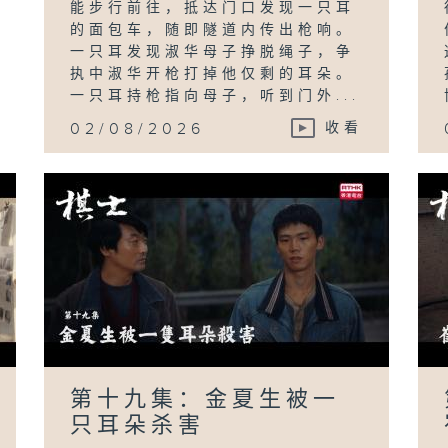
能步行前往，抵达门口发现一只耳
的面包车，随即隧道内传出枪响。
一只耳发现淑华母子挣脱绳子，争
执中淑华开枪打掉他仅剩的耳朵。
一只耳持枪指向母子，听到门外...
02/08/2026
收看
第十九集：金夏生被一
只耳朵杀害