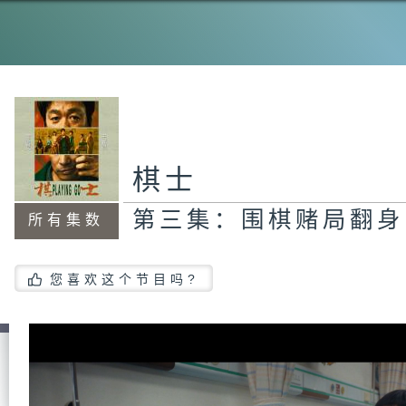
第
到
第
被
棋士
第三集：围棋赌局翻身
所有集数
第
计
您喜欢这个节目吗?
第
现