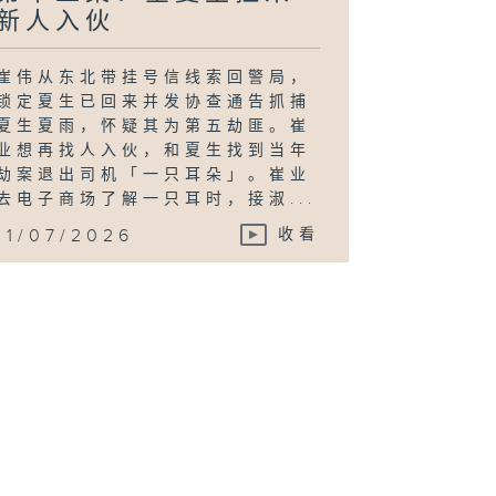
新人入伙
崔伟从东北带挂号信线索回警局，
锁定夏生已回来并发协查通告抓捕
夏生夏雨，怀疑其为第五劫匪。崔
业想再找人入伙，和夏生找到当年
劫案退出司机「一只耳朵」。崔业
去电子商场了解一只耳时，接淑...
11/07/2026
收看