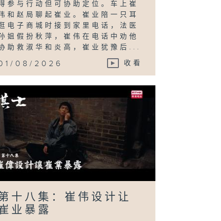
得参与行动但可协助定位。车上崔
伟和赵局聊起崔业。崔业陪一只耳
逛电子商城时接到家里电话，法医
孙姐假扮秋萍，崔伟在电话中劝他
协助救淑华和炎高，崔业犹豫后...
01/08/2026
收看
第十八集：崔伟设计让
崔业暴露