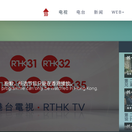
电视
电台
新闻
WEB+
第
抱歉，所选节目只能在香港播放。
兄
he programme can only be watched in Hong Kong.
第
设