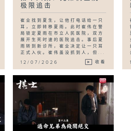
极限追击
崔业找到夏生，让他打电话给一只
耳，立即转移夏雨。此时崔伟在警
局锁定夏雨在市立人民医院，双方
展开生死时速的医院追击。事后夏
雨转到新诊所，崔业决定让一只耳
正式入伙。崔伟虽没抓到人，但...
12/07/2026
收看