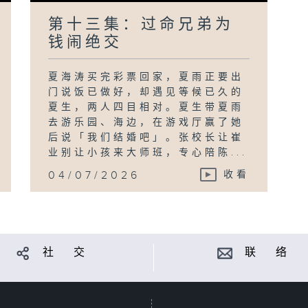
第十三集：过命兄弟为
钱闹绝交
夏海涛买完彩票回家，夏雨正要出
门说饭已做好，却遇见等候已久的
夏生，两人四目相对。夏生带夏雨
去游乐园、海边，在游戏厅赢了她
后说「我们结婚吧」。张校长让崔
业别让小孩来大师班，专心陪陈...
04/07/2026
收看
社 交
联 络