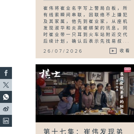
崔伟将崔业名字写上警局白板，所
有线索瞬间串联，因联络不上嫌犯
及其家属，他先到崔业家，从座机
发现淑华和炎高被绑架的讯息。同
时崔业带一只耳到火车站附近交代
后续计划，确认后表示先找易叔...
26/07/2026
收看
第十七集：崔伟发现弟