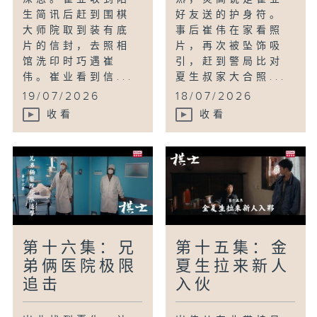
生简讯后赶到围棋
好友送的护身符。
大师院取到装有底
事后崔伟在家看照
片的信封，去照相
片，再次被坠饰吸
馆洗印时巧遇崔
引，赶到警局比对
伟。崔业看到信...
夏生叔家大合照...
19/07/2026
18/07/2026
收看
收看
第十六集：兄
第十五集：金
弟俩医院极限
夏生拉来新人
追击
入伙