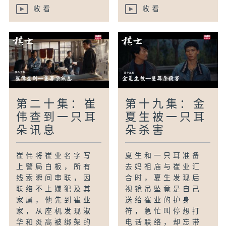
收看
收看
第二十集：崔
第十九集：金
伟查到一只耳
夏生被一只耳
朵讯息
朵杀害
崔伟将崔业名字写
夏生和一只耳准备
上警局白板，所有
去妈祖庙与崔业汇
线索瞬间串联，因
合时，夏生发现后
联络不上嫌犯及其
视镜吊坠竟是自己
家属，他先到崔业
送给崔业的护身
家，从座机发现淑
符，急忙叫停想打
华和炎高被绑架的
电话联络，却忘带