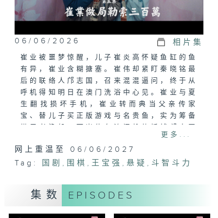
06/06/2026
相片集
崔业被噩梦惊醒，儿子崔炎高怀疑鱼缸的鱼
有异，崔业含糊搪塞。崔伟却紧盯秦晓铭最
后的联络人邝志国，召来混混逼问，终于从
呼机得知明日在澳门洗浴中心见。崔业与夏
生翻找损坏手机，崔业转而典当父亲传家
宝、替儿子买正版游戏与名贵鱼，实为筹备
搭用老渔船；而崔伟在澳门趁势抓捕邝志国
更多...
成功。公安局内，崔伟用假消息诈出邝志国
网上重温至 06/06/2027
的神态。夏生却惹出情感波折，与恋上夏雨
Tag:
的行程撞上崔业行动前夜，两人争执后换来
国剧
,
围棋
,
王宝强
,
悬疑
,
斗智斗力
夏生保证配合。关键时刻，王红羽接到秦晓
铭来电——其声线竟是夏生用账本要挟，索
集数
EPISODES
三百万，局势彻底翻盘；崔业前往王红羽办
公室却晕厥倒地。崔伟在棋盘布局下重新制