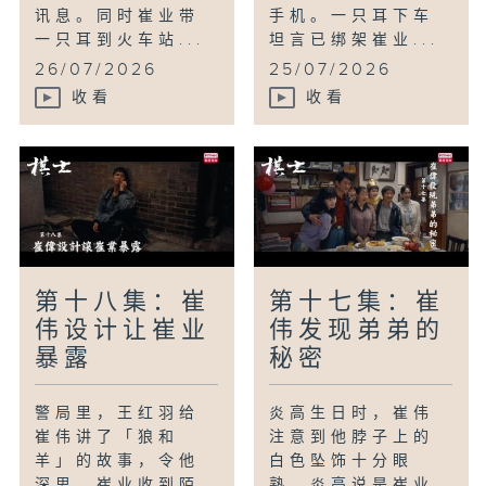
讯息。同时崔业带
手机。一只耳下车
一只耳到火车站...
坦言已绑架崔业...
26/07/2026
25/07/2026
收看
收看
第十八集：崔
第十七集：崔
伟设计让崔业
伟发现弟弟的
暴露
秘密
警局里，王红羽给
炎高生日时，崔伟
崔伟讲了「狼和
注意到他脖子上的
羊」的故事，令他
白色坠饰十分眼
深思。崔业收到陌
熟，炎高说是崔业