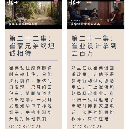
定计划，命运齿轮正式转动。
第二十二集：
第二十一集：
崔家兄弟终坦
崔业设计拿到
诚相待
五百万
崔伟驶往废弃隧道
邓主任找崔伟谈回
时车轮卡住，只能
避政策，让他不得
步行前往，抵达门
参与行动但可协助
口发现一只耳的面
定位。车上崔伟和
包车，随即隧道内
赵局聊起崔业。崔
传出枪响。一只耳
业陪一只耳逛电子
发现淑华母子挣脱
商城时接到家里电
绳子，争执中淑华
话，法医孙姐假扮
开枪打掉他仅剩...
秋萍，崔伟在电...
02/08/2026
01/08/2026