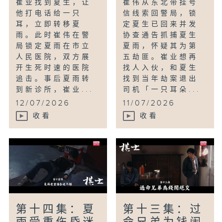
崔业找到夏生，让
崔伟从东北带挂号
他打电话给一只
信线索回警局，锁
耳，立即转移夏
定夏生已回来并发
雨。此时崔伟在警
协查通告抓捕夏生
局锁定夏雨在市立
夏雨，怀疑其为第
人民医院，双方展
五劫匪。崔业想再
开生死时速的医院
找人入伙，和夏生
追击。事后夏雨转
找到当年劫案退出
到新诊所，崔业...
司机「一只耳朵...
12/07/2026
11/07/2026
收看
收看
第十四集：夏
第十三集：过