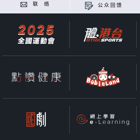
联 络
公众回馈