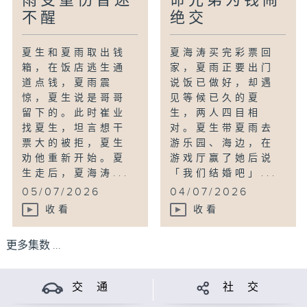
雨受重伤昏迷
命兄弟为钱闹
不醒
绝交
夏生和夏雨取出钱
夏海涛买完彩票回
箱，在饭店逃生通
家，夏雨正要出门
道点钱，夏雨震
说饭已做好，却遇
惊，夏生说是哥哥
见等候已久的夏
留下的。此时崔业
生，两人四目相
找夏生，坦言想干
对。夏生带夏雨去
票大的被拒，夏生
游乐园、海边，在
劝他重新开始。夏
游戏厅赢了她后说
生走后，夏海涛...
「我们结婚吧」...
05/07/2026
04/07/2026
收看
收看
更多集数 ...
交 通
社 交