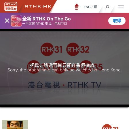
ENG
/
繁
×
全新 RTHK On The Go
取得
一手掌握 RTHK 电台、电视节目
抱歉，所选节目只能在香港播放。
Sorry, the programme can only be watched in Hong Kong.