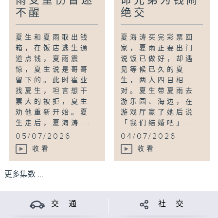
雨受重伤昏迷
命兄弟为钱闹
不醒
绝交
夏生和夏雨取出钱
夏海涛买完彩票回
箱，在饭店逃生通
家，夏雨正要出门
道点钱，夏雨震
说饭已做好，却遇
惊，夏生说是哥哥
见等候已久的夏
留下的。此时崔业
生，两人四目相
找夏生，坦言想干
对。夏生带夏雨去
票大的被拒，夏生
游乐园、海边，在
劝他重新开始。夏
游戏厅赢了她后说
生走后，夏海涛...
「我们结婚吧」...
05/07/2026
04/07/2026
收看
收看
更多集数 ...
交 通
社 交