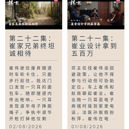
第二十二集：
第二十一集：
崔家兄弟终坦
崔业设计拿到
诚相待
五百万
崔伟驶往废弃隧道
邓主任找崔伟谈回
时车轮卡住，只能
避政策，让他不得
步行前往，抵达门
参与行动但可协助
口发现一只耳的面
定位。车上崔伟和
包车，随即隧道内
赵局聊起崔业。崔
传出枪响。一只耳
业陪一只耳逛电子
发现淑华母子挣脱
商城时接到家里电
绳子，争执中淑华
话，法医孙姐假扮
开枪打掉他仅剩...
秋萍，崔伟在电...
02/08/2026
01/08/2026