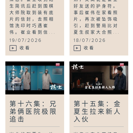
生简讯后赶到围棋
好友送的护身符。
大师院取到装有底
事后崔伟在家看照
片的信封，去照相
片，再次被坠饰吸
馆洗印时巧遇崔
引，赶到警局比对
伟。崔业看到信...
夏生叔家大合照...
19/07/2026
18/07/2026
收看
收看
第十六集：兄
第十五集：金
弟俩医院极限
夏生拉来新人
追击
入伙