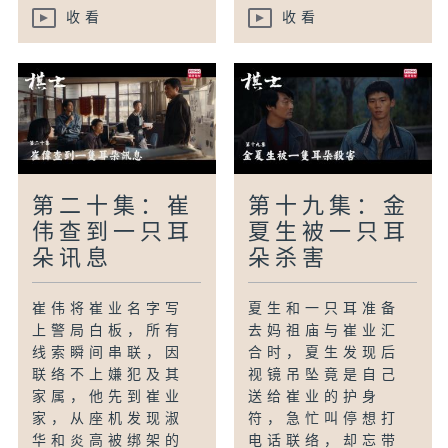
收看
收看
第二十集：崔
第十九集：金
伟查到一只耳
夏生被一只耳
朵讯息
朵杀害
崔伟将崔业名字写
夏生和一只耳准备
上警局白板，所有
去妈祖庙与崔业汇
线索瞬间串联，因
合时，夏生发现后
联络不上嫌犯及其
视镜吊坠竟是自己
家属，他先到崔业
送给崔业的护身
家，从座机发现淑
符，急忙叫停想打
华和炎高被绑架的
电话联络，却忘带