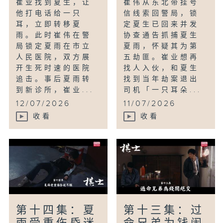
崔业找到夏生，让
崔伟从东北带挂号
他打电话给一只
信线索回警局，锁
耳，立即转移夏
定夏生已回来并发
雨。此时崔伟在警
协查通告抓捕夏生
局锁定夏雨在市立
夏雨，怀疑其为第
人民医院，双方展
五劫匪。崔业想再
开生死时速的医院
找人入伙，和夏生
追击。事后夏雨转
找到当年劫案退出
到新诊所，崔业...
司机「一只耳朵...
12/07/2026
11/07/2026
收看
收看
第十四集：夏
第十三集：过