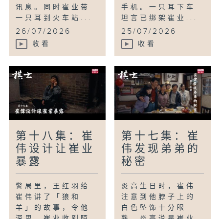
讯息。同时崔业带
手机。一只耳下车
一只耳到火车站...
坦言已绑架崔业...
26/07/2026
25/07/2026
收看
收看
第十八集：崔
第十七集：崔
伟设计让崔业
伟发现弟弟的
暴露
秘密
警局里，王红羽给
炎高生日时，崔伟
崔伟讲了「狼和
注意到他脖子上的
羊」的故事，令他
白色坠饰十分眼
深思。崔业收到陌
熟，炎高说是崔业