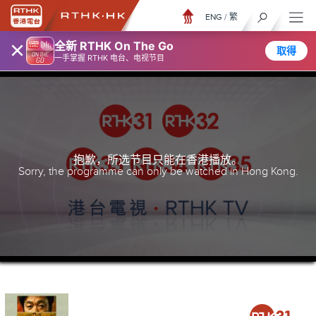
ENG
/
繁
×
全新 RTHK On The Go
取得
一手掌握 RTHK 电台、电视节目
抱歉，所选节目只能在香港播放。
Sorry, the programme can only be watched in Hong Kong.