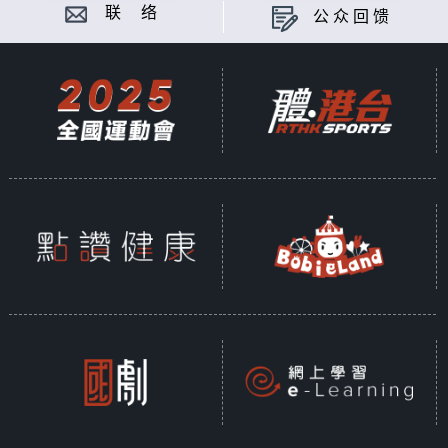
联 络
公众回馈