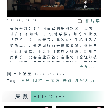
13/06/2026
相片集
崔伟揭穿：多年前崔业利用溺水之事设局，
让崔伟不知情进厂供他学棋。如今崔业换
「只差一字」的新号，重置夏生手机并告知
监听真相；他发现行动未暴露渔船，继续与
王红羽交易。王红羽同意办大师班、给副主
席身份，只要崔业送钱；崔伟堵门验证却被
崔业糊弄。录音分析发现「秦晓铭」声线不
更多...
符。夏生照做并以烟火威吓王红羽海上付
网上重温至 13/06/2027
清，崔业下棋反胜换条件，最后王红羽约爆
Tag:
破队杜春鹏见面，局势升温。
国剧
,
围棋
,
王宝强
,
悬疑
,
斗智斗力
集数
EPISODES