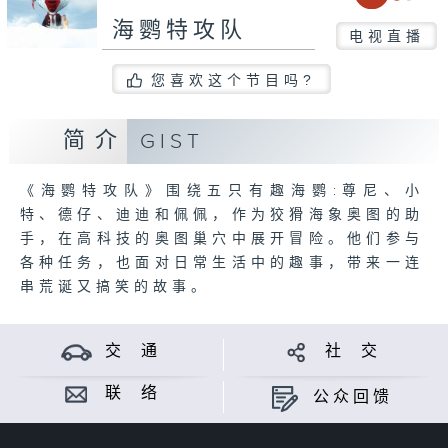
海鹦特攻队
电视直播
您喜欢这个节目吗?
简介
GIST
《海鹦特攻队》围绕五只有趣海鹦:尊尼、小
特、德仔、迪迪和佩佩，作为狡猾海象奥图的助
手，在高科技的奥图巢穴中展开冒险。他们参与
各种任务，也面对日常生活中的趣事，带来一连
串荒诞又搞笑的故事。
交 通
社 交
联 络
公众回馈