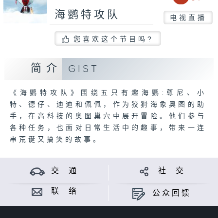
海鹦特攻队
电视直播
您喜欢这个节目吗?
简介
GIST
《海鹦特攻队》围绕五只有趣海鹦:尊尼、小
特、德仔、迪迪和佩佩，作为狡猾海象奥图的助
手，在高科技的奥图巢穴中展开冒险。他们参与
各种任务，也面对日常生活中的趣事，带来一连
串荒诞又搞笑的故事。
交 通
社 交
联 络
公众回馈