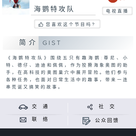
海鹦特攻队
电视直播
您喜欢这个节目吗?
简介
GIST
《海鹦特攻队》围绕五只有趣海鹦:尊尼、小
特、德仔、迪迪和佩佩，作为狡猾海象奥图的助
手，在高科技的奥图巢穴中展开冒险。他们参与
各种任务，也面对日常生活中的趣事，带来一连
串荒诞又搞笑的故事。
交 通
社 交
联 络
公众回馈