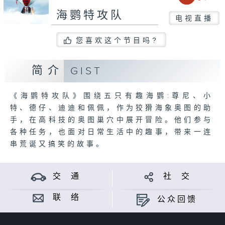
海鹦特攻队
电视直播
您喜欢这个节目吗?
简介
GIST
《海鹦特攻队》围绕五只有趣海鹦:尊尼、小
特、德仔、迪迪和佩佩，作为狡猾海象奥图的助
手，在高科技的奥图巢穴中展开冒险。他们参与
各种任务，也面对日常生活中的趣事，带来一连
串荒诞又搞笑的故事。
交 通
社 交
联 络
公众回馈