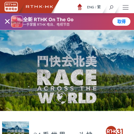
ENG
/
繁
×
全新 RTHK On The Go
取得
一手掌握 RTHK 电台、电视节目