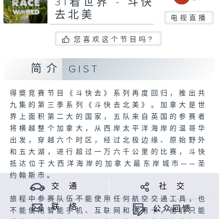
31看世界 - 斗快
去北美
电视直播
您喜欢这个节目吗?
简介
GIST
得奬竞赛节目《斗快去》系列再度回归，推出共
九集的第三季系列《斗快去北美》。加拿大是世
界上面积第二大的国家，五队来自英国的参赛者
将横越整个加拿大，从西岸太平洋海岸的温哥华
出发，穿越六个时区，经过北极边缘、原始野外
和五大湖，进行超过一万六千公里的比赛，斗快
抵达位于大西洋海岸的加拿大最东岸城市——圣
约翰斯市。
交 通
社 交
旅程中参赛队伍不能使用任何航空交通工具，也
联 络
公众回馈
不能使用智能手机、互联网和信用卡，他们只能