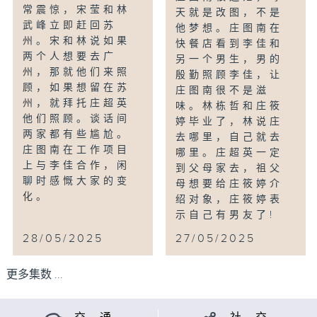
常震惊，宋莹和林
天就是改图，不是
武峰立即赶回苏
他梦想。庄图南在
州。宋和林说如果
快餐店看到李佳和
两个人想要去广
另一个男生，男的
州，那就他们来照
殷勤照顾李佳，让
顾，如果想留在苏
庄图南很不是滋
州，就拜托庄超英
味。林栋哲和庄筱
他们照顾。谈话间
婷毕业了，林说庄
两家都有些尴尬。
去哪里，自己就去
庄图南在工作项目
哪里。庄超英一定
上与李佳合作，闲
到父母家去，祖父
聊时感慨大家的变
母想要给庄筱婷介
化。
绍对象，庄筱婷表
示自己有男友了!
28/05/2025
27/05/2025
更多集数 ...