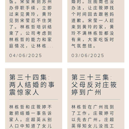
饭。宋莹来到苏州
婚的。庄图南也没
办停职手续，立即
办法，让庄筱婷找
过来见黄玲，黄玲
个时间回去跟爸妈
见到宋莹忍不住哭
道歉。宋莹一人赶
了。林栋哲培训结
来到黄玲的家，黄
束了，公司考虑到
玲不满林栋哲都没
林栋哲的能力和家
有来，大家吃饭时
庭情况，让林栋...
气氛憋扭。
04/06/2025
03/06/2025
第三十四集:
第三十三集:
两人结婚的事
父母反对庄筱
震惊家人
婷到广州
林栋哲和庄筱婷不
林栋哲在广州找到
敢把结婚一事告诉
了工作，庄筱婷可
家人。庄超英从别
以先去广州。庄超
人口中知道了女儿
英得知女儿没找工