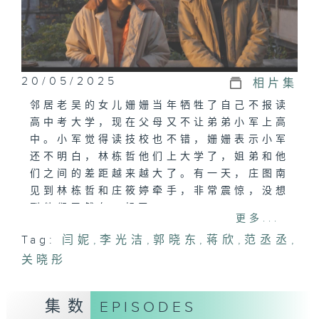
20/05/2025
相片集
邻居老吴的女儿姗姗当年牺牲了自己不报读
高中考大学，现在父母又不让弟弟小军上高
中。小军觉得读技校也不错，姗姗表示小军
还不明白，林栋哲他们上大学了，姐弟和他
们之间的差距越来越大了。有一天，庄图南
见到林栋哲和庄筱婷牵手，非常震惊，没想
到他们居然在一起了。
更多...
Tag:
闫妮
,
李光洁
,
郭晓东
,
蒋欣
,
范丞丞
,
关晓彤
集数
EPISODES