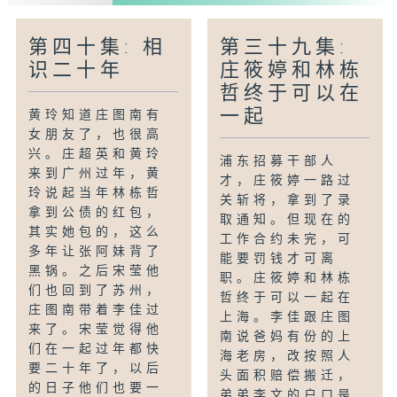
第四十集: 相
第三十九集:
识二十年
庄筱婷和林栋
哲终于可以在
一起
黄玲知道庄图南有
女朋友了，也很高
兴。庄超英和黄玲
浦东招募干部人
来到广州过年，黄
才，庄筱婷一路过
玲说起当年林栋哲
关斩将，拿到了录
拿到公债的红包，
取通知。但现在的
其实她包的，这么
工作合约未完，可
多年让张阿妹背了
能要罚钱才可离
黑锅。之后宋莹他
职。庄筱婷和林栋
们也回到了苏州，
哲终于可以一起在
庄图南带着李佳过
上海。李佳跟庄图
来了。宋莹觉得他
南说爸妈有份的上
们在一起过年都快
海老房，改按照人
要二十年了，以后
头面积赔偿搬迁，
的日子他们也要一
弟弟李文的户口是