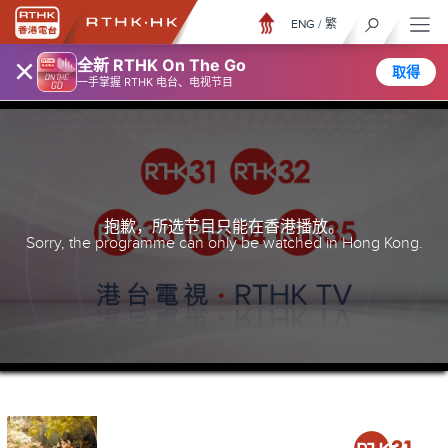
ENG
/
繁
×
全新 RTHK On The Go
取得
一手掌握 RTHK 电台、电视节目
抱歉，所选节目只能在香港播放。
Sorry, the programme can only be watched in Hong Kong.