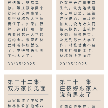
已结婚，非常震
作就要去广州非常
惊。等庄筱婷回来
生气，认为她就是
就问了这件事情，
不自尊自爱，庄筱
觉得林栋哲太不负
婷很伤心。黄玲也
责任了。如果庄筱
怕女儿没有收入而
婷可调到广州，她
被人欺负。庄筱婷
需要付苏州大学的
不想让母亲失望，
违约金。宋莹和林
决定到苏州大学工
武峰听林栋哲说
作，林栋哲也不要
了，觉得林栋哲胆
放弃广州的工作。
子也太大了。
林栋哲决定向庄...
30/05/2025
29/05/2025
第三十二集:
第三十一集:
双方家长见面
庄筱婷跟家人
说有男友了
两家知道了庄筱婷
和林栋哲拍拖都非
庄图南很迷茫，每