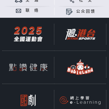
交 通
社 交
联 络
公众回馈