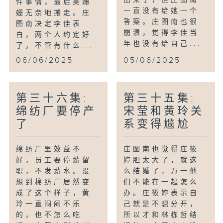
件事情，最后吴姗
一直没有给她一个
姗无奈地搬走。庄
答案。庄图南也很
图南决定李佳表
崩溃，觉得李佳当
白，两个人约定好
年也没有给自己...
了，不管有什么...
06/06/2025
05/06/2025
第三十六集:
第三十五集:
绵纺厂要停产
宋莹和黄玲关
了
系变得尴尬
绵纺厂里效益不
庄图南也觉得庄筱
好，员工要停薪留
婷胆太大了，就这
职，不发薪水。没
么结婚了，万一他
想到棉纺厂居然变
们不能在一起怎么
成了这个样子，黄
办。庄筱婷表示自
玲一直闷闷不乐
己就是不想分开，
的，也不怎么吃
所以才和林栋哲结