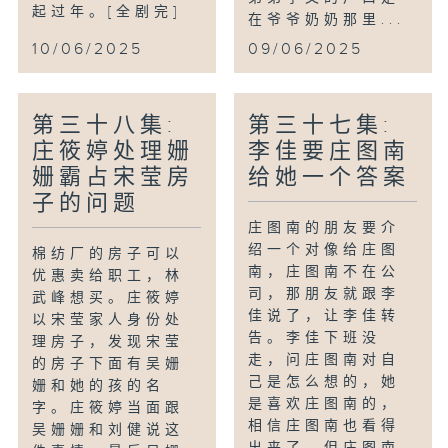
起过年。[全剧完]
在爷爷奶奶那里...
10/06/2025
09/06/2025
第三十八集:
第三十七集:
庄筱婷处理姗
李佳要庄图南
姗霸占宋莹房
给她一个答案
子的问题
庄图南的朋友要介
绍一个对像给庄图
棉纺厂的房子可以
南，庄图南不在公
优惠卖给职工，林
司，那朋友就跟李
武峰想买。庄筱婷
佳说了，让李佳转
以宋莹家人身份处
告。李佳下班没
理房子，发现宋莹
走，问庄图南对自
的房子下面有吴姗
己是怎么想的，她
姗和她的孩的名
是喜欢庄图南的，
字。庄筱婷当面跟
相信庄图南也看得
吴姗姗和刘健说这
出来了，但庄图南