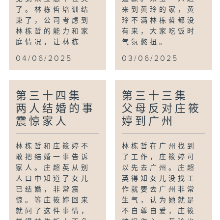
了。林栋哲培训结
来到黄玲的家，黄
束了，公司考虑到
玲不满林栋哲都没
林栋哲的能力和家
有来，大家吃饭时
庭情况，让林栋...
气氛憋扭。
04/06/2025
03/06/2025
第三十四集:
第三十三集:
两人结婚的事
父母反对庄筱
震惊家人
婷到广州
林栋哲和庄筱婷不
林栋哲在广州找到
敢把结婚一事告诉
了工作，庄筱婷可
家人。庄超英从别
以先去广州。庄超
人口中知道了女儿
英得知女儿没找工
已结婚，非常震
作就要去广州非常
惊。等庄筱婷回来
生气，认为她就是
就问了这件事情，
不自尊自爱，庄筱