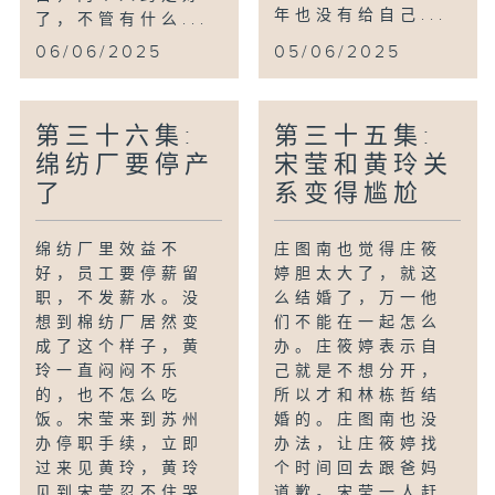
年也没有给自己...
了，不管有什么...
06/06/2025
05/06/2025
第三十六集:
第三十五集:
绵纺厂要停产
宋莹和黄玲关
了
系变得尴尬
绵纺厂里效益不
庄图南也觉得庄筱
好，员工要停薪留
婷胆太大了，就这
职，不发薪水。没
么结婚了，万一他
想到棉纺厂居然变
们不能在一起怎么
成了这个样子，黄
办。庄筱婷表示自
玲一直闷闷不乐
己就是不想分开，
的，也不怎么吃
所以才和林栋哲结
饭。宋莹来到苏州
婚的。庄图南也没
办停职手续，立即
办法，让庄筱婷找
过来见黄玲，黄玲
个时间回去跟爸妈
见到宋莹忍不住哭
道歉。宋莹一人赶