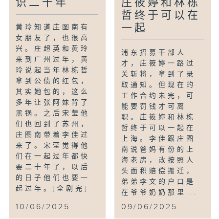
识二十年
庄筱婷和林栋
哲终于可以在
一起
黄玲知道庄图南有
女朋友了，也很高
兴。庄超英和黄玲
浦东招募干部人
来到广州过年，黄
才，庄筱婷一路过
玲说起当年林栋哲
关斩将，拿到了录
拿到公债的红包，
取通知。但现在的
其实她包的，这么
工作合约未完，可
多年让张阿妹背了
能要罚钱才可离
黑锅。之后宋莹他
职。庄筱婷和林栋
们也回到了苏州，
哲终于可以一起在
庄图南带着李佳过
上海。李佳跟庄图
来了。宋莹觉得他
南说爸妈有份的上
们在一起过年都快
海老房，改按照人
要二十年了，以后
头面积赔偿搬迁，
的日子他们也要一
弟弟李文的户口是
起过年。[全剧完]
在爷爷奶奶那里...
10/06/2025
09/06/2025