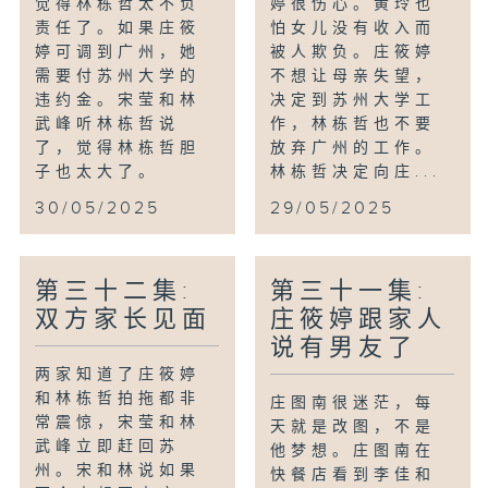
觉得林栋哲太不负
婷很伤心。黄玲也
责任了。如果庄筱
怕女儿没有收入而
婷可调到广州，她
被人欺负。庄筱婷
需要付苏州大学的
不想让母亲失望，
违约金。宋莹和林
决定到苏州大学工
武峰听林栋哲说
作，林栋哲也不要
了，觉得林栋哲胆
放弃广州的工作。
子也太大了。
林栋哲决定向庄...
30/05/2025
29/05/2025
第三十二集:
第三十一集:
双方家长见面
庄筱婷跟家人
说有男友了
两家知道了庄筱婷
和林栋哲拍拖都非
庄图南很迷茫，每
常震惊，宋莹和林
天就是改图，不是
武峰立即赶回苏
他梦想。庄图南在
州。宋和林说如果
快餐店看到李佳和