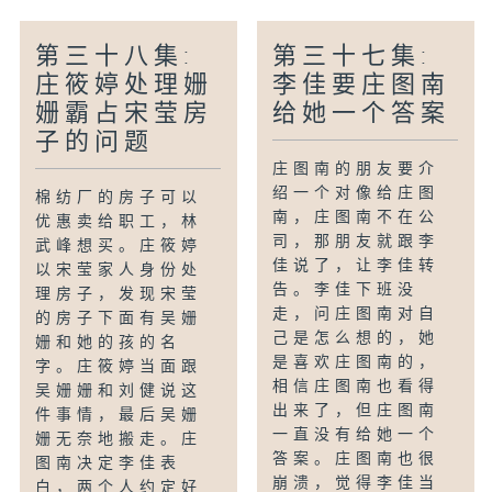
第三十八集:
第三十七集:
庄筱婷处理姗
李佳要庄图南
姗霸占宋莹房
给她一个答案
子的问题
庄图南的朋友要介
绍一个对像给庄图
棉纺厂的房子可以
南，庄图南不在公
优惠卖给职工，林
司，那朋友就跟李
武峰想买。庄筱婷
佳说了，让李佳转
以宋莹家人身份处
告。李佳下班没
理房子，发现宋莹
走，问庄图南对自
的房子下面有吴姗
己是怎么想的，她
姗和她的孩的名
是喜欢庄图南的，
字。庄筱婷当面跟
相信庄图南也看得
吴姗姗和刘健说这
出来了，但庄图南
件事情，最后吴姗
一直没有给她一个
姗无奈地搬走。庄
答案。庄图南也很
图南决定李佳表
崩溃，觉得李佳当
白，两个人约定好