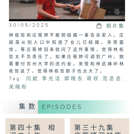
30/05/2025
相片集
林栋哲和庄筱婷不敢把结婚一事告诉家人。庄
超英从别人口中知道了女儿已结婚，非常震
惊。等庄筱婷回来就问了这件事情，觉得林栋
哲太不负责任了。如果庄筱婷可调到广州，她
需要付苏州大学的违约金。宋莹和林武峰听林
栋哲说了，觉得林栋哲胆子也太大了。
Tag:
闫妮
,
李光洁
,
郭晓东
,
蒋欣
,
范丞丞
,
关晓彤
集数
EPISODES
第四十集: 相
第三十九集: