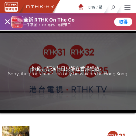
ENG
/
繁
×
全新 RTHK On The Go
取得
一手掌握 RTHK 电台、电视节目
抱歉，所选节目只能在香港播放。
Sorry, the programme can only be watched in Hong Kong.