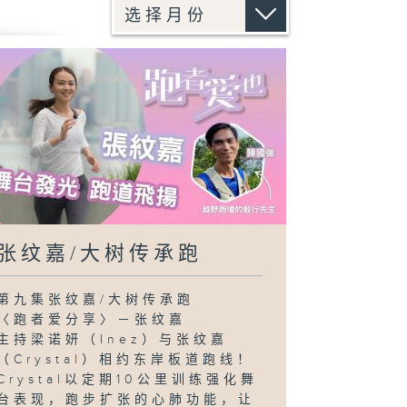
张纹嘉/大树传承跑
第九集张纹嘉/大树传承跑
〈跑者爱分享〉－张纹嘉
主持梁诺妍（Inez）与张纹嘉
（Crystal）相约东岸板道跑线！
Crystal以定期10公里训练强化舞
台表现，跑步扩张的心肺功能，让