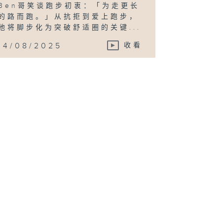
Ben哥笑谈跑步初衷：「为走更长
的路而跑。」从抗拒到爱上跑步，
他将脚步化为突破舒适圈的关键...
14/08/2025
收看