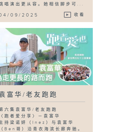
跳唱演出更从容。她相信脚步可...
04/09/2025
收看
袁富华/老友跑跑
第六集袁富华/老友跑跑
〈跑者爱分享〉－袁富华
主持梁诺妍（Inez）与袁富华
（Ben哥）沿青衣海滨长廊奔驰。