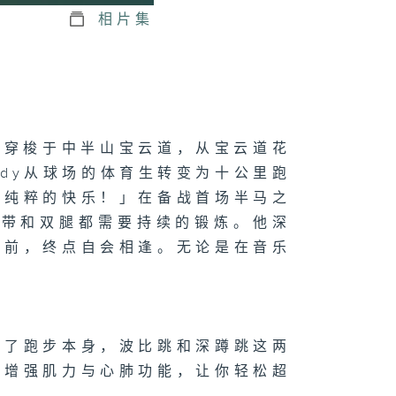
相片集
y）穿梭于中半山宝云道，从宝云道花
ndy从球场的体育生转变为十公里跑
最纯粹的快乐！」在备战首场半马之
声带和双腿都需要持续的锻炼。他深
向前，终点自会相逢。无论是在音乐
除了跑步本身，波比跳和深蹲跳这两
，增强肌力与心肺功能，让你轻松超