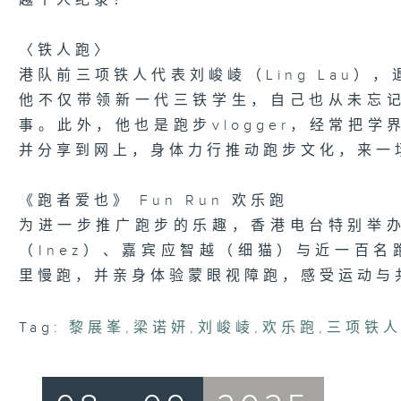
越个人纪录！
〈铁人跑〉
港队前三项铁人代表刘峻崚（Ling Lau）
他不仅带领新一代三铁学生，自己也从未忘
事。此外，他也是跑步vlogger，经常把
并分享到网上，身体力行推动跑步文化，来一
《跑者爱也》 Fun Run 欢乐跑
为进一步推广跑步的乐趣，香港电台特别举
（Inez）、嘉宾应智越（细猫）与近一百
里慢跑，并亲身体验蒙眼视障跑，感受运动与
Tag:
黎展峯
,
梁诺妍
,
刘峻崚
,
欢乐跑
,
三项铁