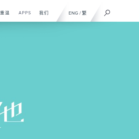
重温
APPS
我们
ENG
/
繁