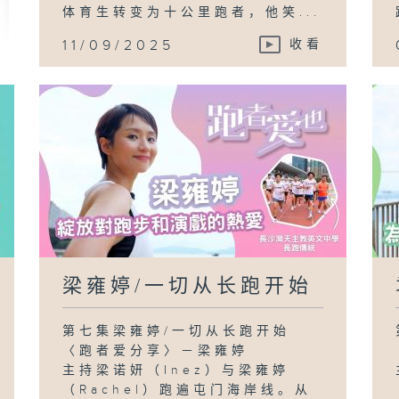
体育生转变为十公里跑者，他笑...
11/09/2025
收看
梁雍婷/一切从长跑开始
第七集梁雍婷/一切从长跑开始
〈跑者爱分享〉－梁雍婷
主持梁诺妍（Inez）与梁雍婷
（Rachel）跑遍屯门海岸线。从