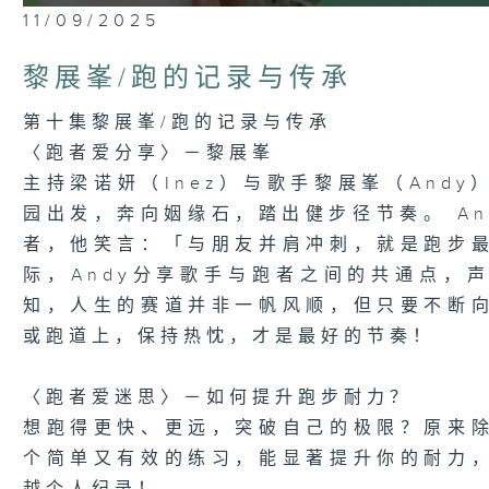
0
11/09/2025
seconds
of
23
黎展峯/跑的记录与传承
minutes,
6
seconds
Volume
第十集黎展峯/跑的记录与传承
90%
〈跑者爱分享〉－黎展峯
主持梁诺妍（Inez）与歌手黎展峯（And
园出发，奔向姻缘石，踏出健步径节奏。 A
者，他笑言：「与朋友并肩冲刺，就是跑步
际，Andy分享歌手与跑者之间的共通点，
知，人生的赛道并非一帆风顺，但只要不断
或跑道上，保持热忱，才是最好的节奏！
〈跑者爱迷思〉－如何提升跑步耐力？
想跑得更快、更远，突破自己的极限？原来
个简单又有效的练习，能显著提升你的耐力