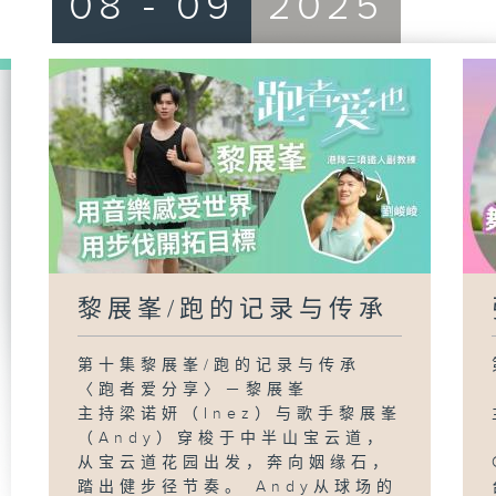
08 - 09
2025
黎展峯/跑的记录与传承
第十集黎展峯/跑的记录与传承
〈跑者爱分享〉－黎展峯
主持梁诺妍（Inez）与歌手黎展峯
（Andy）穿梭于中半山宝云道，
从宝云道花园出发，奔向姻缘石，
踏出健步径节奏。 Andy从球场的