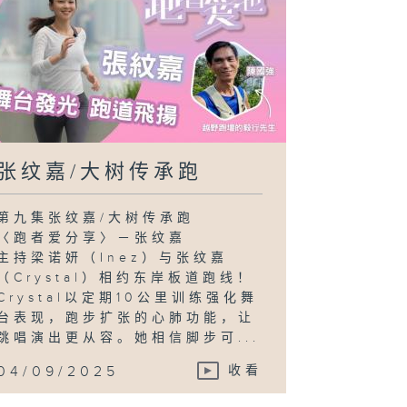
张纹嘉/大树传承跑
第九集张纹嘉/大树传承跑
〈跑者爱分享〉－张纹嘉
主持梁诺妍（Inez）与张纹嘉
（Crystal）相约东岸板道跑线！
Crystal以定期10公里训练强化舞
台表现，跑步扩张的心肺功能，让
跳唱演出更从容。她相信脚步可...
04/09/2025
收看