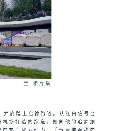
诗雅/战神跑
一智/结伴跑
皓文/跑在黑暗
到爱
相片集
猫）并肩踏上启德跑道。从红白信号台
旧机场打造的跑道，如同他的追梦旅
里的热血化为动力：「音乐推着我向