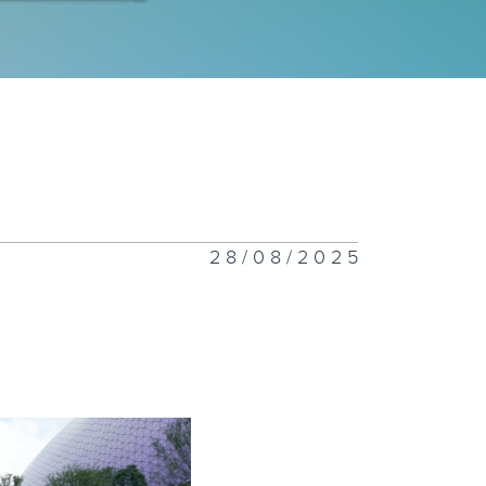
雍婷/一切从长
开始
富华/老友跑跑
28/08/2025
丽珊/安多酚彩
星如/跑者背后