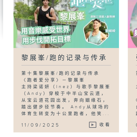
黎展峯/跑的记录与传承
第十集黎展峯/跑的记录与传承
〈跑者爱分享〉－黎展峯
主持梁诺妍（Inez）与歌手黎展峯
（Andy）穿梭于中半山宝云道，
从宝云道花园出发，奔向姻缘石，
踏出健步径节奏。 Andy从球场的
体育生转变为十公里跑者，他笑...
11/09/2025
收看