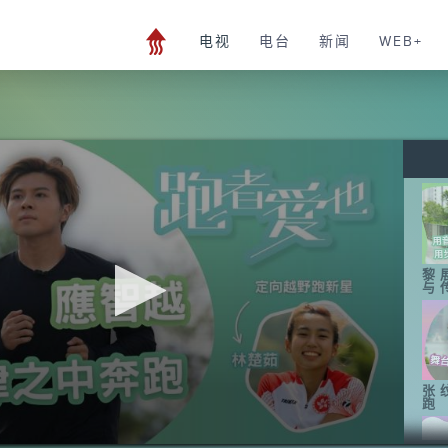
电视
电台
新闻
WEB+
黎
与
张
跑