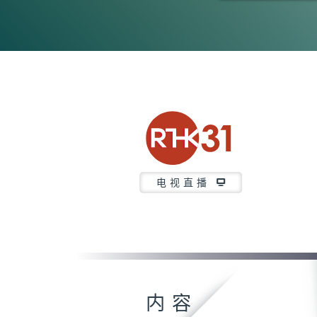
0
seconds
of
23
minutes,
7
seconds
Volume
90%
电视直播
内容