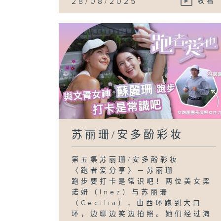
28/08/2025
收看
苏丽珊/安多酚彩妆
第五集苏丽珊/安多酚彩妆
〈跑者爱分享〉－苏丽珊
跑步要打卡是常识吧！两位美女梁
诺妍（Inez）与苏丽珊
（Cecilia），由西环跑到大口
环，边聊边笑边拍照。她们经过海