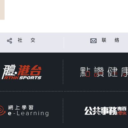
社 交
联 络