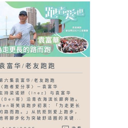
袁富华/老友跑跑
第六集袁富华/老友跑跑
〈跑者爱分享〉－袁富华
主持梁诺妍（Inez）与袁富华
（Ben哥）沿青衣海滨长廊奔驰。
Ben哥笑谈跑步初衷：「为走更长
的路而跑。」从抗拒到爱上跑步，
他将脚步化为突破舒适圈的关键...