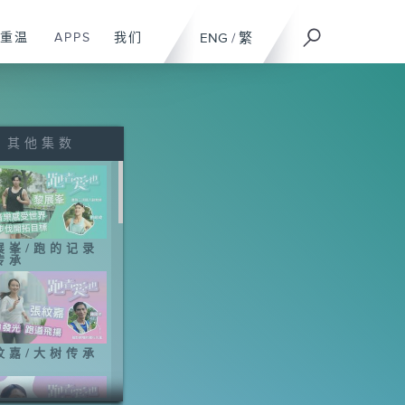
重温
APPS
我们
ENG
/
繁
其他集数
展峯/跑的记录
传承
纹嘉/大树传承