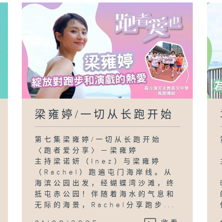
梁雍婷/一切从长跑开始
第七集梁雍婷/一切从长跑开始
〈跑者爱分享〉－梁雍婷
主持梁诺妍（Inez）与梁雍婷
（Rachel）跑遍屯门海岸线。从
海滨公园出发，经蝴蝶湾沙滩，终
抵屯赤公园！伴随着海水的气息和
无际的海景，Rachel分享跑步...