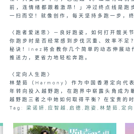
前，连情绪都跟着激昂！」冲过终点线是跑
一扫而空！就像创作，每天坚持多跑一步，
〈跑者爱迷思〉－良好跑姿，如何打开髋关
你跑步时是否经常感到步伐沉重、效率不足
秘诀！Inez将会教你几个简单的动态伸展
推送力，更省力地轻松奔跑。
〈定向人生跑〉
林楚茹（Harmony）作为中国香港定向
年转向投入越野跑，在跑界中崭露头角成为
越野跑三者之中她如何取得平衡？在宝贵的
Tag:
梁诺妍
,
应智越
,
启德
,
跑姿
,
林楚茹
,
定