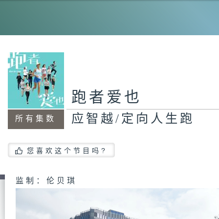
梁
跑
袁
跑者爱也
应智越/定向人生跑
所有集数
苏
妆
您喜欢这个节目吗?
监制：伦贝琪
曹