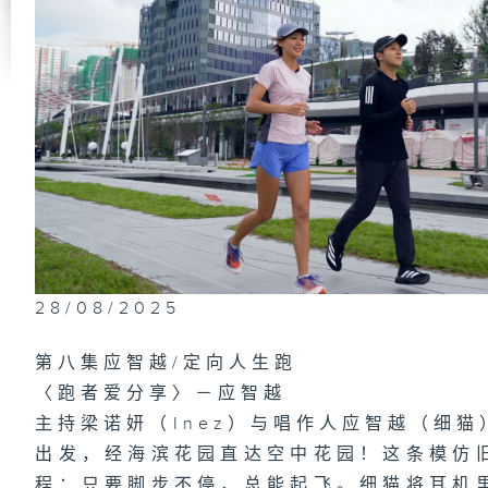
连
蔡
姜
找
28/08/2025
第八集应智越/定向人生跑
〈跑者爱分享〉－应智越
主持梁诺妍（Inez）与唱作人应智越（细
出发，经海滨花园直达空中花园！这条模仿
程：只要脚步不停，总能起飞。细猫将耳机