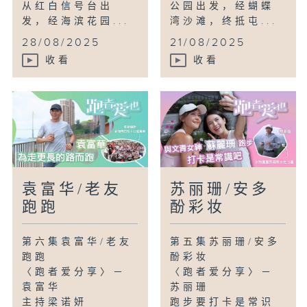
从红白信号台出
公园出发，经蝴蝶
发，经海滨花园...
湾沙滩，终抵屯...
28/08/2025
21/08/2025
收看
收看
袁富华/老友
苏丽珊/安多
跑跑
酚彩妆
第六集袁富华/老友
第五集苏丽珊/安多
跑跑
酚彩妆
〈跑者爱分享〉－
〈跑者爱分享〉－
袁富华
苏丽珊
主持梁诺妍
跑步要打卡是常识