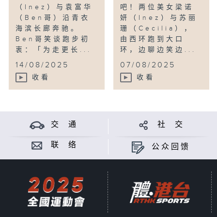
（Inez）与袁富华
吧！两位美女梁诺
（Ben哥）沿青衣
妍（Inez）与苏丽
海滨长廊奔驰。
珊（Cecilia），
Ben哥笑谈跑步初
由西环跑到大口
衷：「为走更长...
环，边聊边笑边...
14/08/2025
07/08/2025
收看
收看
交 通
社 交
联 络
公众回馈