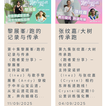
凶？有人认为跑步时膝关节负担过重，容易
受损；但你知道吗？正确的姿势、适当的步
频与步幅，甚至脚掌落地方式，都能有效降
低膝盖受伤的风险。究竟如何跑步才能既健
康又不伤膝？Inez为你一一拆解！
黎展峯/跑的
张纹嘉/大树
〈大树传承跑〉
记录与传承
传承跑
人称「毅行先生」的陈国强（KK），三十
多年来一直活跃于香港越野跑界，足迹遍布
第十集黎展峯/跑的
第九集张纹嘉/大树
香港山野，至今仍乐此不疲，被誉为跑坛的
记录与传承
传承跑
「长青树」。近年，他更成立跑步教室，向
〈跑者爱分享〉－
〈跑者爱分享〉－
老、中、青三代学员传授跑步技巧与心态。
黎展峯
张纹嘉
他认为学跑步就如同学做人，更将自己比喻
主持梁诺妍
主持梁诺妍
为一棵大树，希望把热爱越野跑的种子，植
（Inez）与歌手黎
（Inez）与张纹嘉
根于每位年轻学员的内心，薪火相传。
展峯（Andy）穿梭
（Crystal）相约
于中半山宝云道，
东岸板道跑线！
从宝云道花园出
Crystal以定期10
发，奔向姻缘石...
公里训练强化舞...
11/09/2025
04/09/2025