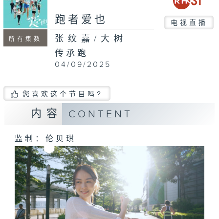
seconds
跑者爱也
电视直播
张纹嘉/大树
所有集数
传承跑
04/09/2025
您喜欢这个节目吗?
内容
CONTENT
监制：伦贝琪