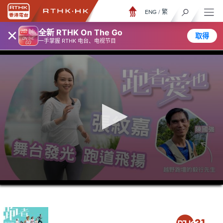
ENG
/
繁
×
全新 RTHK On The Go
取得
一手掌握 RTHK 电台、电视节目
0
seconds
of
23
minutes,
6