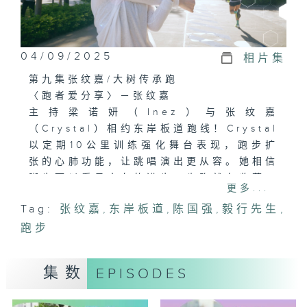
04/09/2025
相片集
第九集张纹嘉/大树传承跑
〈跑者爱分享〉－张纹嘉
主持梁诺妍（Inez）与张纹嘉
（Crystal）相约东岸板道跑线！Crystal
以定期10公里训练强化舞台表现，跑步扩
张的心肺功能，让跳唱演出更从容。她相信
脚步可以看见实在的进步，肯跑就有收获，
更多...
每一步都是给自己的肯定。当谈及跑步心
Tag:
张纹嘉
,
东岸板道
,
陈国强
,
毅行先生
,
态，她笑说：「就像我们做人一样，不跟别
跑步
人比速度，照自己的节奏跑，才能跑得自在
又长久。」
集数
EPISODES
〈跑者爱迷思〉－跑步会伤膝？
跑步，到底是强身健体，还是伤害膝盖的元