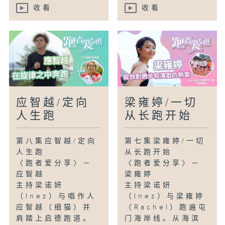
收看
收看
应智越/定向
梁雍婷/一切
人生跑
从长跑开始
第八集应智越/定向
第七集梁雍婷/一切
人生跑
从长跑开始
〈跑者爱分享〉－
〈跑者爱分享〉－
应智越
梁雍婷
主持梁诺妍
主持梁诺妍
（Inez）与唱作人
（Inez）与梁雍婷
应智越（细猫）并
（Rachel）跑遍屯
肩踏上启德跑道。
门海岸线。从海滨