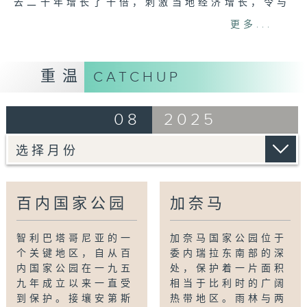
去二十年增长了十倍，刺激当地经济增长，令与
野生动物共处的牧场主人喜出望外。但全球暖化
更多...
及山火对这个脆弱的生态系统构成了新威胁。
双语广播： 粤语/英语 (电视版 及 网上版)
重温
CATCHUP
播出时间： (首播) 2025年8月12日 星期二
晚上10时
08
2025
A critical region of Patagonia, Chile
has been protected since the
creation of Torres Del Paine
National Park in 1959. The plains
百内国家公园
加奈马
and hills bordering the Andes have
seen the return of large predators
智利巴塔哥尼亚的一
加奈马国家公园位于
such as pumas, condors and foxes –
个关键地区，自从百
委内瑞拉东南部的深
as well as their prey, such as
内国家公园在一九五
处，保护着一片面积
guanacos. Tourism has increased
九年成立以来一直受
相当于比利时的广阔
tenfold in the last 20 years,
到保护。接壤安第斯
热带地区。雨林与两