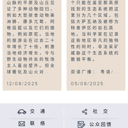
山脉的平原及山丘见
个只能在盖亚那高原
boosting the local economy; much to
证了多种动物回归，
找到的生态系统把这
the delight of the ranchers who live
例如大型掠食动物美
里分为几个区域，包
alongside all this wildlife. But
洲狮、康多兀鹫、阿
括大萨瓦纳及被称为
global warming and wildfires pose
根廷狐以及它们的猎
特普伊区的岩石高
new threats to this fragile
物，例如原驼。当地
地。当科学家在记录
ecosystem.
的旅游业在过去二十
这些地区非凡的独特
年增长了十倍，刺激
性的同时，非法采矿
Bilingual: Cantonese / English (TV
当地经济增长，令与
威胁这个生态系统的
version & Web version)
野生动物共处的牧场
脆弱平衡。
Time: (First run) 2025.08.12 Tue
主人喜出望外。但全
10pm
球暖化及山火对...
双语广播： 粤语/...
12/08/2025
05/08/2025
Tag:
百内国家公园
,
Torres Del Paine
,
智
利
,
巴塔哥尼亚
,
Chile
,
Patagonia
交 通
社 交
联 络
公众回馈