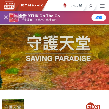
ENG
/
繁
×
全新 RTHK On The Go
取得
一手掌握 RTHK 电台、电视节目