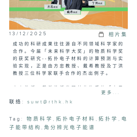
13/12/2025
相片集
成功的科研成果往往源自不同领域科学家的
合作。今届「未来科学大奖」的物质科学奖
的获奖研究--拓扑电子材料的计算预测与实
验实现，正是由方忠教授、戴希教授及丁洪
教授三位科学家联手合作的杰出例子。
方忠教授、戴希教授发现某些物质的「电子
更多...
能带结构」会产生极稳定的导电状态，抵抗
联络:
suwt@rthk.hk
杂质干扰。而丁洪教授则利用「角分辨光电
子能谱」技术，首次在实验室中捕捉到「魏
尔半金属」的存在。
Tag:
物质科学
,
拓扑电子材料
,
拓扑学
,
电
子能带结构
,
角分辨光电子能谱
他们的合作展现了理论预测与实验验证的相