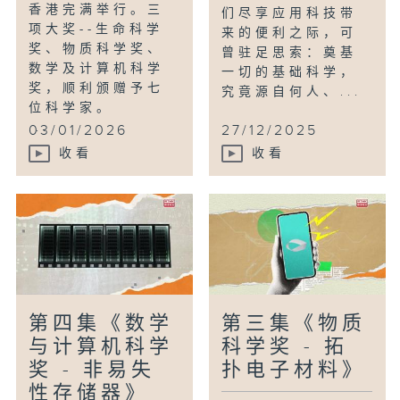
香港完满举行。三
们尽享应用科技带
项大奖--生命科学
来的便利之际，可
奖、物质科学奖、
曾驻足思索：奠基
数学及计算机科学
一切的基础科学，
奖，顺利颁赠予七
究竟源自何人、...
位科学家。
...
03/01/2026
27/12/2025
收看
收看
第四集《数学
第三集《物质
与计算机科学
科学奖 - 拓
奖 - 非易失
扑电子材料》
性存储器》