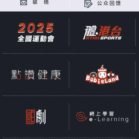
联 络
公众回馈