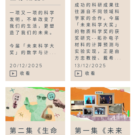
成功的科研成果往
往源自不同领域科
一项又一项的科学
学家的合作。今届
发明，不单改变了
「未来科学大奖」
我们的生活，更塑
的物质科学奖的获
造了我们的未来。
奖研究--拓扑电子
材料的计算预测与
今届「未来科学大
实验实现，正是由
奖」的数学与计...
方忠教授、戴希...
20/12/2025
13/12/2025
收看
收看
第二集《生命
第一集《未来