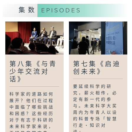
辅相成，不仅将曾经抽象的科学理论转化为
集数
EPISODES
可实际应用的材料，还显示出跨领域合作的
重要性。
第八集《与青
第七集《启迪
少年交流对
创未来》
话》
要延续科学的研
究，薪火相传，必
科学家的道路如何
定有新一代的参
展开？他们在过程
与。未来科学大奖
中面临了哪些挑战
周内为年青人以设
和困惑？这些经历
的科普专场「智慧
对于有志于科研的
行走・知识对
未来科学家来说，
谈」。