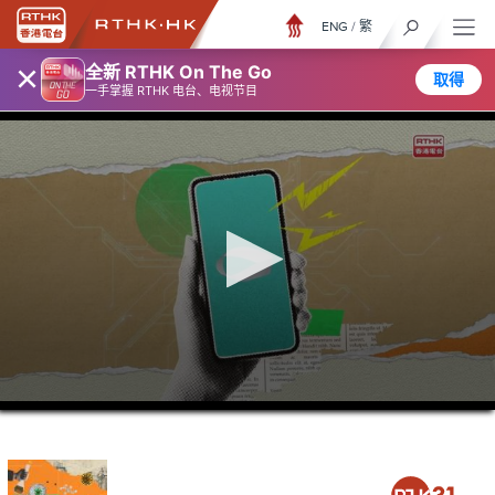
ENG
/
繁
×
全新 RTHK On The Go
取得
一手掌握 RTHK 电台、电视节目
0
seconds
of
5
minutes,
6