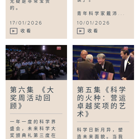
无疑是非常宝贵
的。
青年科学家戴沛...
...
17/01/2026
10/01/2026
收看
收看
第六集 《大
第五集《科学
奖周活动回
的火种：营运
顾》
卓越奖项的艺
术》
一年一度的科学界
盛会，未来科学大
科学日新月异，塑
奖颁典礼第三度在
造未来面貌。当我