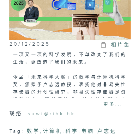
20/12/2025
相片集
一项又一项的科学发明，不单改变了我们的
生活，更塑造了我们的未来。
今届「未来科学大奖」的数学与计算机科学
奖，颁赠予卢志远教授，表扬他对非易失性
存储器的开创性研究，非易失性存储器是资
讯科技的一项关键技术，让电脑在断电之
更多...
后，数据不会消失。卢教授发明的存储器有
联络:
suwt@rthk.hk
「加热自我修复」功能、将芯片微缩至「深
度纳米级别」的技术，大大提升了电脑的记
忆效能，亦为未来云端储存、人工智慧等的
Tag:
数学
,
计算机
,
科学
,
电脑
,
卢志远
发展，打下坚实的基础。