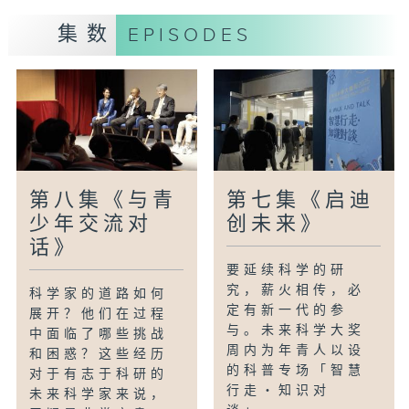
集数
EPISODES
第八集《与青
第七集《启迪
少年交流对
创未来》
话》
要延续科学的研
究，薪火相传，必
科学家的道路如何
定有新一代的参
展开？他们在过程
与。未来科学大奖
中面临了哪些挑战
周内为年青人以设
和困惑？这些经历
的科普专场「智慧
对于有志于科研的
行走・知识对
未来科学家来说，