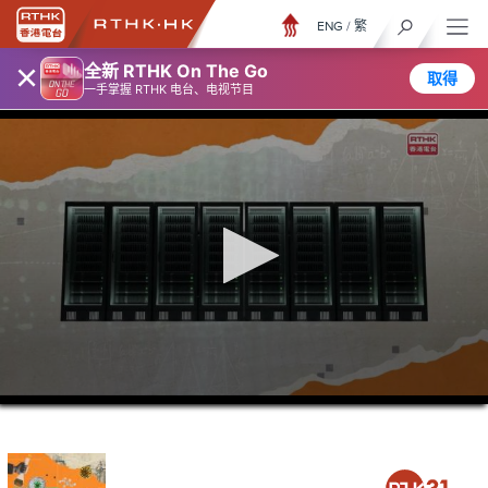
ENG
/
繁
×
全新 RTHK On The Go
取得
一手掌握 RTHK 电台、电视节目
0
seconds
of
5
minutes,
6