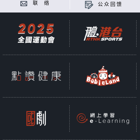
联 络
公众回馈