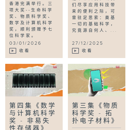
香港完满举行。三
们尽享应用科技带
项大奖--生命科学
来的便利之际，可
奖、物质科学奖、
曾驻足思索：奠基
数学及计算机科学
一切的基础科学，
奖，顺利颁赠予七
究竟源自何人、...
位科学家。
...
03/01/2026
27/12/2025
收看
收看
第四集《数学
第三集《物质
与计算机科学
科学奖 - 拓
奖 - 非易失
扑电子材料》
性存储器》