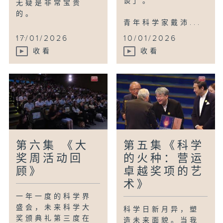
谈」。
无疑是非常宝贵
的。
青年科学家戴沛...
...
17/01/2026
10/01/2026
收看
收看
第六集 《大
第五集《科学
奖周活动回
的火种：营运
顾》
卓越奖项的艺
术》
一年一度的科学界
盛会，未来科学大
科学日新月异，塑
奖颁典礼第三度在
造未来面貌。当我