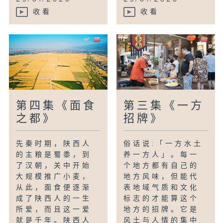
收看
收看
第四集《面食
第三集《一方
之都》
招牌》
先秦时期，陕西人
俗话说:「一方水土
的主粮是蜀黍，到
养一方人」。每一
了汉朝，关中开始
个地方都有自己的
大规模推广小麦，
地方风味，但能代
从此，面食便逐渐
表地域气质和文化
成了陕西人的一生
标志的才能算这个
所爱，而且这一爱
地方的招牌。它是
就是千年。陕西人
风土与人情的集中