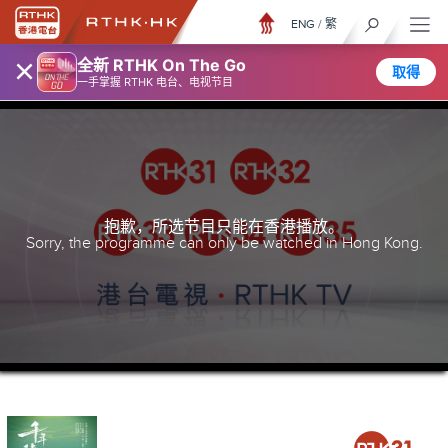
ENG
/
繁
×
全新 RTHK On The Go
取得
一手掌握 RTHK 电台、电视节目
抱歉，所选节目只能在香港播放。
Sorry, the programme can only be watched in Hong Kong.