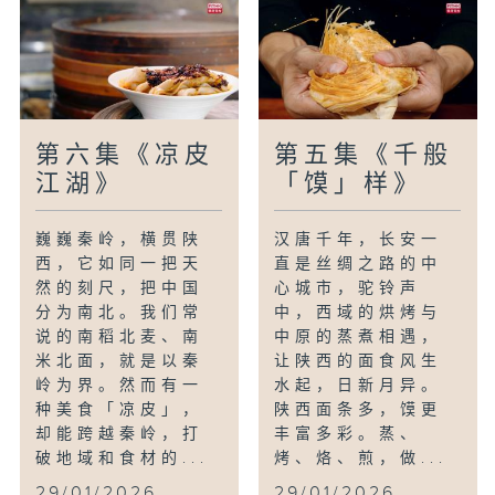
第六集《凉皮
第五集《千般
江湖》
「馍」样》
巍巍秦岭，横贯陕
汉唐千年，长安一
西，它如同一把天
直是丝绸之路的中
然的刻尺，把中国
心城市，驼铃声
分为南北。我们常
中，西域的烘烤与
说的南稻北麦、南
中原的蒸煮相遇，
米北面，就是以秦
让陕西的面食风生
岭为界。然而有一
水起，日新月异。
种美食「凉皮」，
陕西面条多，馍更
却能跨越秦岭，打
丰富多彩。蒸、
破地域和食材的...
烤、烙、煎，做...
29/01/2026
29/01/2026