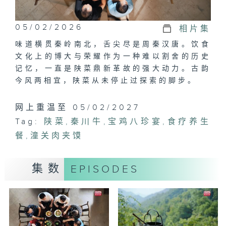
05/02/2026
相片集
味道横贯秦岭南北，舌尖尽是周秦汉唐。饮食
文化上的博大与荣耀作为一种难以割舍的历史
记忆，一直是陕菜鼎新革故的强大动力。古韵
今风两相宜，陕菜从未停止过探索的脚步。
网上重温至 05/02/2027
Tag:
陕菜
,
秦川牛
,
宝鸡八珍宴
,
食疗养生
餐
,
潼关肉夹馍
集数
EPISODES