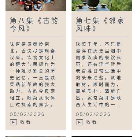
第八集《古韵
第七集《邻家
今风》
风味》
味道横贯秦岭南
陕菜千年，不只是
北，舌尖尽是周秦
漂浮在历史尘烟中
汉唐。饮食文化上
周秦汉唐的餐饮典
的博大与荣耀作为
范，还有浮华背后
一种难以割舍的历
老百姓日常生活中
史记忆，一直是陕
的柴米油盐。就地
菜鼎新革故的强大
取材，顺时而为，
动力。古韵今风两
简单质朴，清新自
相宜，陕菜从未停
然，家常菜才是陕
止过探索的脚步。
西人生活中的一...
05/02/2026
05/02/2026
收看
收看