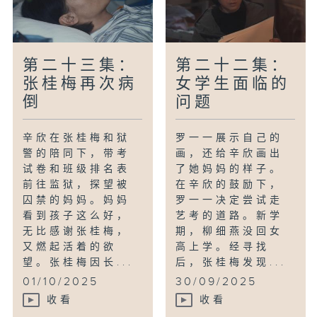
第二十三集：
第二十二集：
张桂梅再次病
女学生面临的
倒
问题
辛欣在张桂梅和狱
罗一一展示自己的
警的陪同下，带考
画，还给辛欣画出
试卷和班级排名表
了她妈妈的样子。
前往监狱，探望被
在辛欣的鼓励下，
囚禁的妈妈。妈妈
罗一一决定尝试走
看到孩子这么好，
艺考的道路。新学
无比感谢张桂梅，
期，柳细燕没回女
又燃起活着的欲
高上学。经寻找
望。张桂梅因长...
后，张桂梅发现...
01/10/2025
30/09/2025
收看
收看