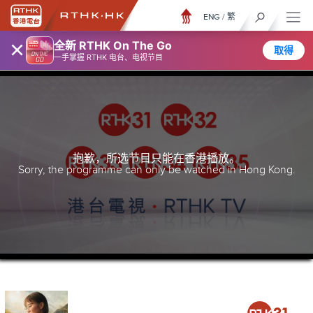
ENG
/
繁
×
全新 RTHK On The Go
取得
一手掌握 RTHK 电台、电视节目
抱歉，所选节目只能在香港播放。
Sorry, the programme can only be watched in Hong Kong.