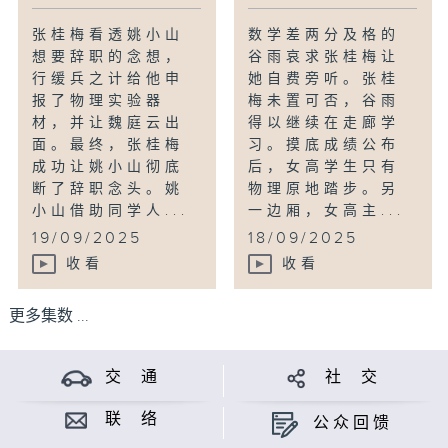
张桂梅看透姚小山
数学差两分及格的
想要辞职的念想，
谷雨哀求张桂梅让
行缓兵之计给他申
她自费旁听。张桂
报了物理实验器
梅未置可否，谷雨
材，并让魏庭云出
得以继续在走廊学
面。最终，张桂梅
习。摸底成绩公布
成功让姚小山彻底
后，女高学生只有
断了辞职念头。姚
物理原地踏步。另
小山借助同学人...
一边厢，女高主...
19/09/2025
18/09/2025
收看
收看
更多集数 ...
交 通
社 交
联 络
公众回馈