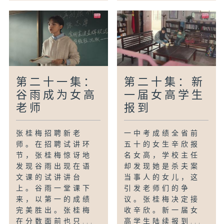
第二十一集：
第二十集：新
谷雨成为女高
一届女高学生
老师
报到
张桂梅招聘新老
一中考成绩全省前
师。在招聘试讲环
五十的女生辛欣报
节，张桂梅惊讶地
名女高，学校主任
发现谷雨出现在语
却发现她是杀夫案
文课的试讲讲台
当事人的女儿，这
上。谷雨一堂课下
引发老师们的争
来，以第一的成绩
议。张桂梅决定接
完美胜出。张桂梅
收辛欣。新一届女
在分数面前也只...
高学生陆续报到...