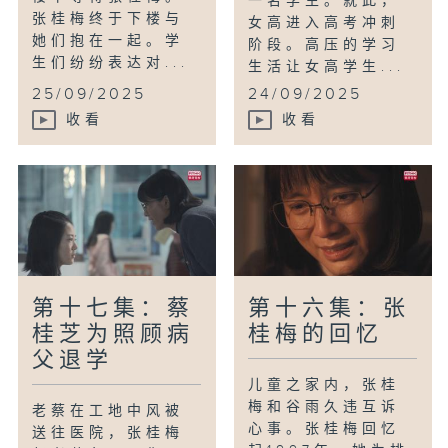
一名学生。就此，
张桂梅终于下楼与
女高进入高考冲刺
她们抱在一起。学
阶段。高压的学习
生们纷纷表达对...
生活让女高学生...
25/09/2025
24/09/2025
收看
收看
第十七集：蔡
第十六集：张
桂芝为照顾病
桂梅的回忆
父退学
儿童之家内，张桂
梅和谷雨久违互诉
老蔡在工地中风被
心事。张桂梅回忆
送往医院，张桂梅