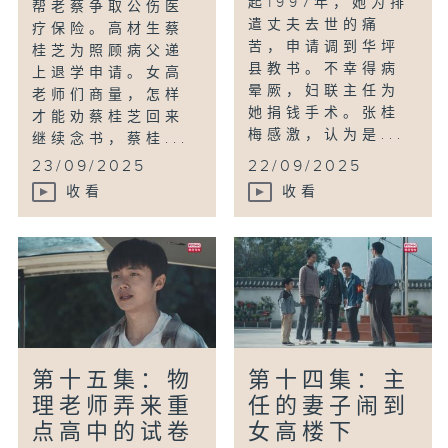
起1997年，她为排
帮老蔡争取公伤医
遣丈夫去世的痛
疗保险。高材生蔡
苦，申请调到华坪
桂芝为照顾病父递
县教书。不幸得病
上退学申请。女高
晕厥，妇联主任为
老师们商量，怎样
她捐钱手术。张桂
才能劝蔡桂芝回来
梅感激，认为是...
继续念书，蔡桂...
23/09/2025
22/09/2025
收看
收看
第十五集：物
第十四集：主
理老师弄来重
任的妻子闹到
点高中的试卷
女高楼下