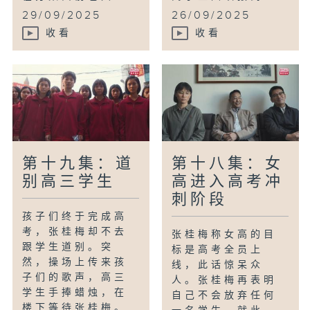
29/09/2025
26/09/2025
收看
收看
第十九集：道
第十八集：女
别高三学生
高进入高考冲
刺阶段
孩子们终于完成高
考，张桂梅却不去
张桂梅称女高的目
跟学生道别。突
标是高考全员上
然，操场上传来孩
线，此话惊呆众
子们的歌声，高三
人。张桂梅再表明
学生手捧蜡烛，在
自己不会放弃任何
楼下等待张桂梅。