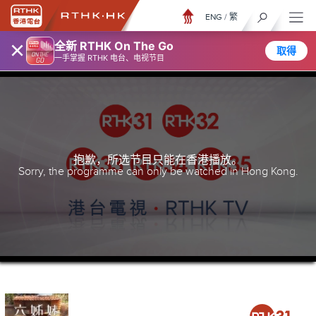
ENG
/
繁
×
全新 RTHK On The Go
取得
一手掌握 RTHK 电台、电视节目
抱歉，所选节目只能在香港播放。
Sorry, the programme can only be watched in Hong Kong.