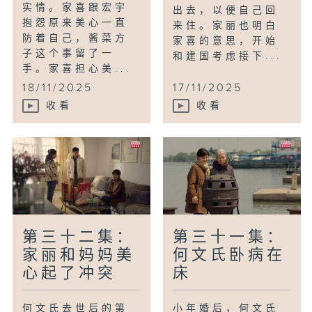
实情。家喜跟宏宇
出去，以便自己回
抱怨原来美心一直
来住。家丽也明白
防着自己，酱菜方
家喜的意思，开始
子这个事留了一
和建国考虑接下...
手。家喜担心美...
18/11/2025
17/11/2025
收看
收看
第三十二集：
第三十一集：
家丽和妈妈美
何文氏卧病在
心起了冲突
床
何文氏去世后的第
小年婚后，何文氏