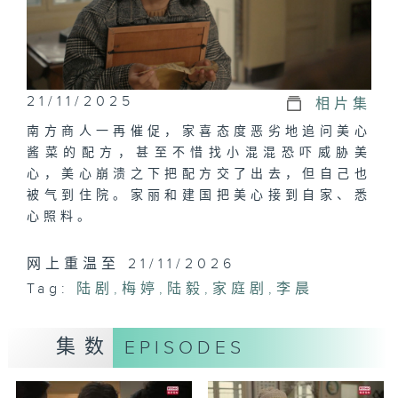
21/11/2025
相片集
南方商人一再催促，家喜态度恶劣地追问美心
酱菜的配方，甚至不惜找小混混恐吓威胁美
心，美心崩溃之下把配方交了出去，但自己也
被气到住院。家丽和建国把美心接到自家、悉
心照料。
网上重温至 21/11/2026
Tag:
陆剧
,
梅婷
,
陆毅
,
家庭剧
,
李晨
集数
EPISODES