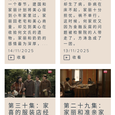
一个春节，建国和
却生了病，卧病在
家丽计划将美心接
床不起，家丽十分
到小年家里过，家
担忧。祸不单行，
丽回老宅和美心商
这时候，何家欢又
量，却见到美心在
因为金融反腐的问
收拾何文氏的遗
题被检察院的人带
物，家丽和奶奶的
走了，方涛急成了
感情最为深厚，...
一团。
...
14/11/2025
13/11/2025
收看
收看
第三十集：家
第二十九集：
喜的服装店经
家丽和准亲家