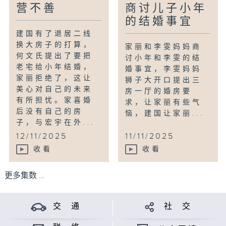
营不善
商讨儿子小年
的结婚事宜
建国有了退居二线
换大房子的打算，
家丽和李雯妈妈商
何文氏提出了要把
讨小年和李雯的结
老宅给小年结婚，
婚事宜，李雯妈妈
家丽拒绝了，这让
狮子大开口提出三
美心对自己的未来
房一厅的婚房要
有所担忧。家喜婚
求，让家丽有些气
后没有自己的房
恼，建国让家丽...
子，与宏宇在外...
12/11/2025
11/11/2025
收看
收看
更多集数 ...
交 通
社 交