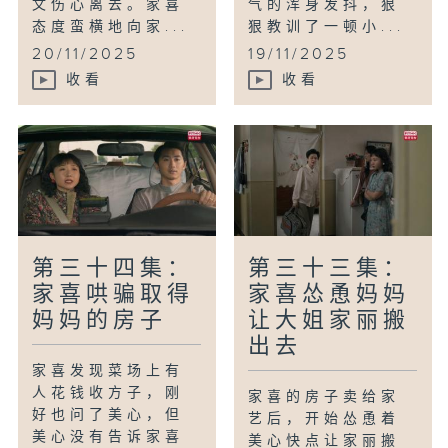
文伤心离去。家喜
气的浑身发抖，狠
态度蛮横地向家...
狠教训了一顿小...
20/11/2025
19/11/2025
收看
收看
第三十四集：
第三十三集：
家喜哄骗取得
家喜怂恿妈妈
妈妈的房子
让大姐家丽搬
出去
家喜发现菜场上有
人花钱收方子，刚
家喜的房子卖给家
好也问了美心，但
艺后，开始怂恿着
美心没有告诉家喜
美心快点让家丽搬