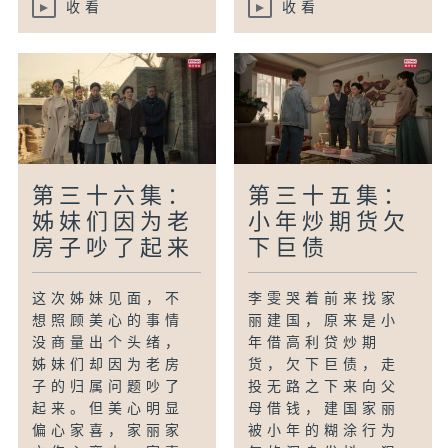
收看
收看
第三十六集：
第三十五集：
姊妹们因为老
小年炒期货欠
房子吵了起来
下巨债
这次姊妹见面，不
李雯哭着前来找家
想照顾美心的事情
丽建国，原来是小
没商量出个头绪，
年借高利贷炒期
姊妹们却因为老房
货，欠下巨债，走
子的归属问题吵了
投无路之下来向父
起来。但美心明显
母借钱，建国家丽
偏心家喜，家丽家
被小年的糊涂行为