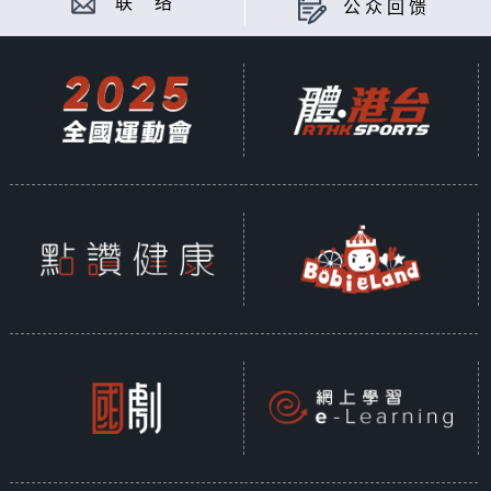
联 络
公众回馈