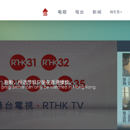
电视
电台
新闻
WEB+
第
抱歉，所选节目只能在香港播放。
确
he programme can only be watched in Hong Kong.
第
态
妈