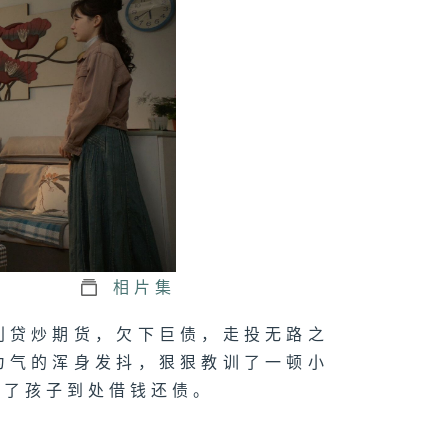
三十二集：家丽
妈妈美心起了冲
三十一集：何文
卧病在床
三十集：家喜的
装店经营不善
相片集
利贷炒期货，欠下巨债，走投无路之
为气的浑身发抖，狠狠教训了一顿小
二十九集：家丽
准亲家商讨儿子
为了孩子到处借钱还债。
年的结婚事宜