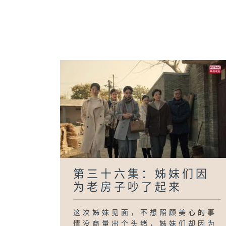
第三十六集：姊妹们因
为老房子吵了起来
这次姊妹见面，不想照顾美心的事
情没商量出个头绪，姊妹们却因为