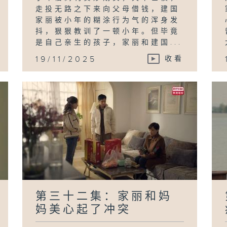
走投无路之下来向父母借钱，建国
家丽被小年的糊涂行为气的浑身发
抖，狠狠教训了一顿小年。但毕竟
是自己亲生的孩子，家丽和建国...
19/11/2025
收看
第三十二集：家丽和妈
妈美心起了冲突