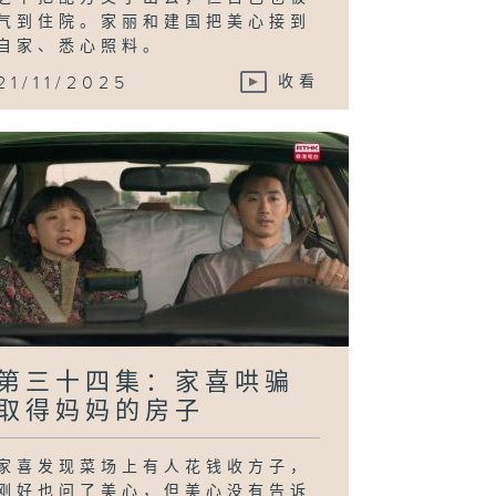
气到住院。家丽和建国把美心接到
自家、悉心照料。
21/11/2025
收看
第三十四集：家喜哄骗
取得妈妈的房子
家喜发现菜场上有人花钱收方子，
刚好也问了美心，但美心没有告诉