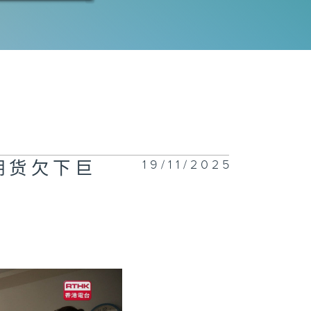
三十六集：姊妹
因为老房子吵了
来
三十四集：家喜
骗取得妈妈的房
19/11/2025
期货欠下巨
三十三集：家喜
恿妈妈让大姐家
搬出去