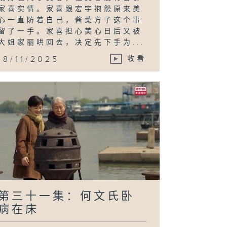
家喜实情。家喜跟宏宇抱怨原来美
心一直防着自己，酱菜方子这个事
留了一手。家喜担心美心日后又被
大姐家丽哄回去，决定先下手为...
18/11/2025
收看
第三十一集：何文氏卧
病在床