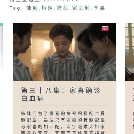
Tag:
陆剧
,
梅婷
,
陆毅
,
家庭剧
,
李晨
第
遇
第三十八集：家喜确诊
白血病
姊妹们为了家喜的病都积极配合骨
髓配型，最后只有家丽的骨髓配型
与家喜的相匹配，宏宇跪求大姐家
丽救救家喜。家丽同意给家喜捐献