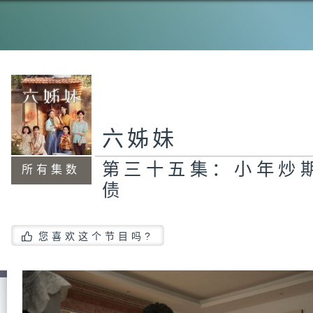
第
们
起
六姊妹
第
哄
子
第三十五集：小年炒
所有集数
债
第
您喜欢这个节目吗?
怂
丽