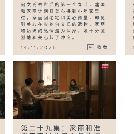
何文氏去世后的第一个春节，建国
和家丽计划将美心接到小年家里
过，家丽回老宅和美心商量，却见
到美心在收拾何文氏的遗物，家丽
和奶奶的感情最为深厚，她十分激
烈地和美心起了冲突。
14/11/2025
收看
第二十九集：家丽和准