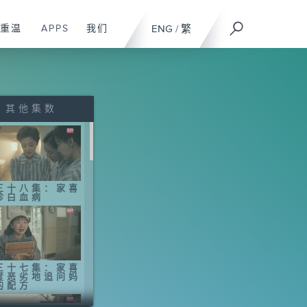
重温
APPS
我们
ENG
/
繁
其他集数
三十八集：家喜
诊白血病
三十七集：家喜
度恶劣地追问妈
的配方