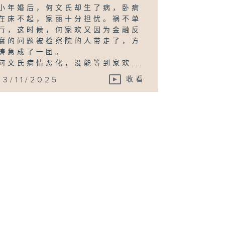
小年婚后，何文氏却生了病，卧病
在床不起，家丽十分担忧。祸不单
行，这时候，何家欢又因为金融反
腐的问题被检察院的人带走了，方
涛急成了一团。
何文氏病情恶化，没能等到家欢...
13/11/2025
收看