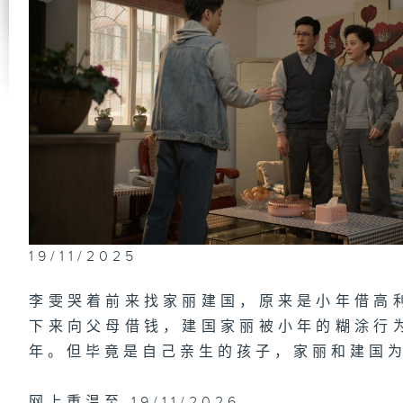
第
和
突
第
氏
第
服
19/11/2025
李雯哭着前来找家丽建国，原来是小年借高
下来向父母借钱，建国家丽被小年的糊涂行
第
和
年。但毕竟是自己亲生的孩子，家丽和建国
小
网上重温至 19/11/2026