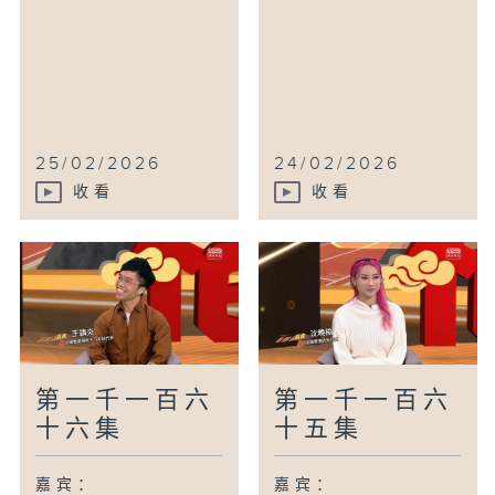
25/02/2026
24/02/2026
收看
收看
第一千一百六
第一千一百六
十六集
十五集
嘉宾：
嘉宾：