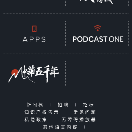
新闻稿
|
招聘
|
招标
|
知识产权告示
|
常见问题
|
私隐政策
|
无障碍播放器
|
其他语言内容
|