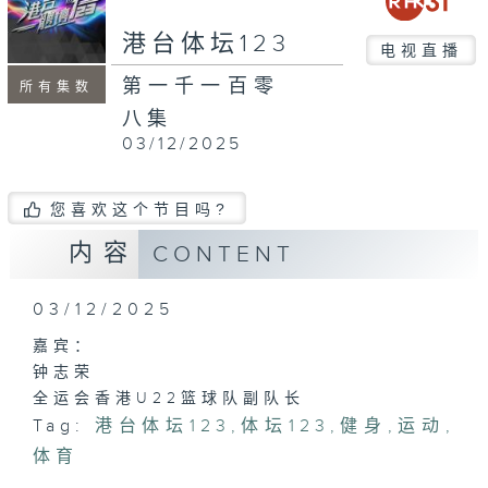
港台体坛123
电视直播
第一千一百零
所有集数
八集
03/12/2025
您喜欢这个节目吗?
内容
CONTENT
03/12/2025
嘉宾：
钟志荣
全运会香港U22篮球队副队长
Tag:
港台体坛123
,
体坛123
,
健身
,
运动
,
体育