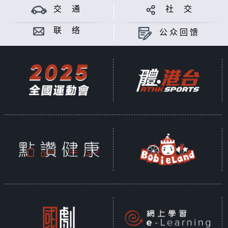
交 通
社 交
联 络
公众回馈