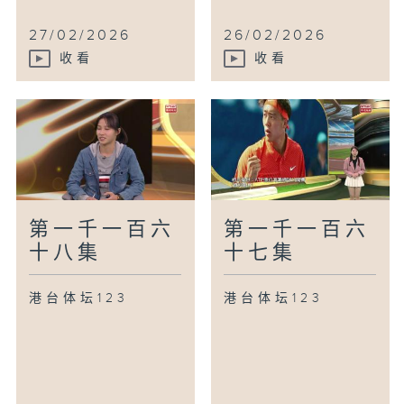
27/02/2026
26/02/2026
收看
收看
第一千一百六
第一千一百六
十八集
十七集
港台体坛123
港台体坛123