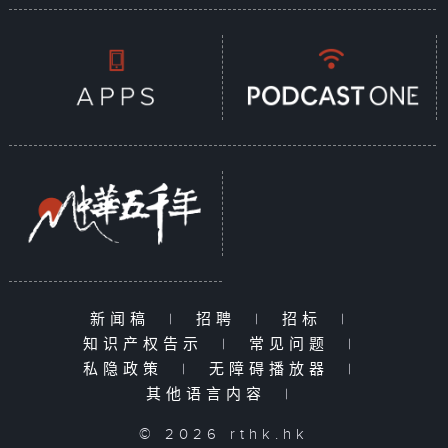
新闻稿
|
招聘
|
招标
|
知识产权告示
|
常见问题
|
私隐政策
|
无障碍播放器
|
其他语言内容
|
© 2026 rthk.hk