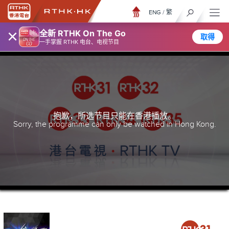
ENG
/
繁
×
全新 RTHK On The Go
取得
一手掌握 RTHK 电台、电视节目
抱歉，所选节目只能在香港播放。
Sorry, the programme can only be watched in Hong Kong.