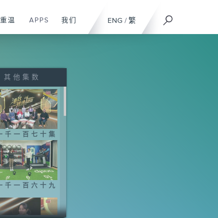
重温
APPS
我们
ENG
/
繁
其他集数
一千一百七十集
一千一百六十九