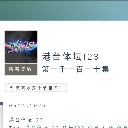
第
集
第
集
港台体坛123
第一千一百一十集
所有集数
第
集
您喜欢这个节目吗?
05/12/2025
第
集
港台体坛123