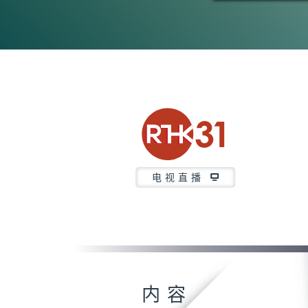
电视直播
内容