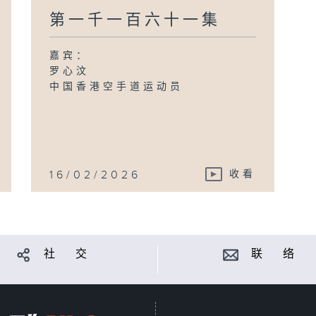
第一千一百六十一集
嘉宾：
罗心汶
中国香港空手道运动员
16/02/2026
收看
社 交
联 络