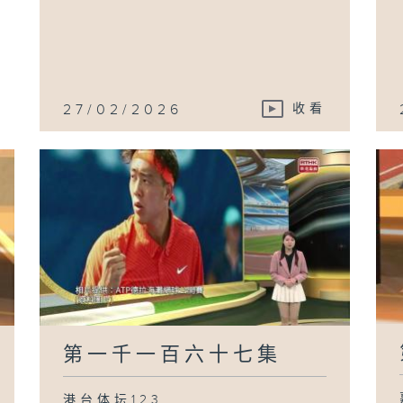
27/02/2026
收看
第一千一百六十七集
港台体坛123