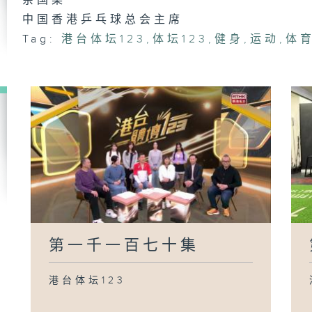
余国梁
中国香港乒乓球总会主席
Tag:
港台体坛123
,
体坛123
,
健身
,
运动
,
体
第
集
第
集
第
集
第一千一百七十集
港台体坛123
第