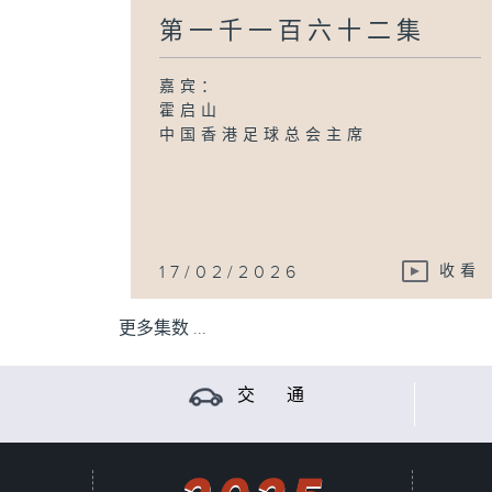
第一千一百六十二集
嘉宾：
霍启山
中国香港足球总会主席
17/02/2026
收看
更多集数 ...
交 通