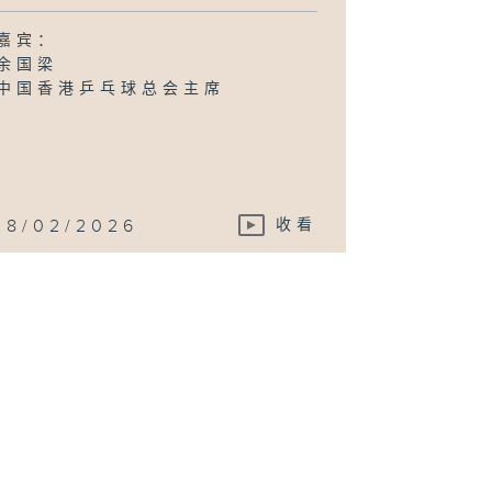
嘉宾：
余国梁
中国香港乒乓球总会主席
18/02/2026
收看