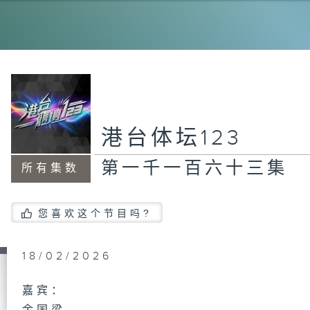
第
集
第
集
港台体坛123
第一千一百六十三集
所有集数
第
集
您喜欢这个节目吗?
18/02/2026
第
集
嘉宾：