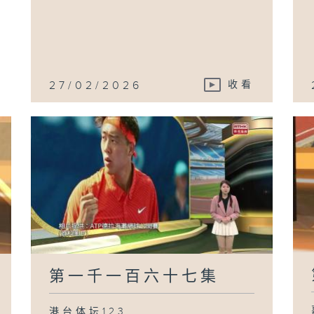
27/02/2026
收看
第一千一百六十七集
港台体坛123