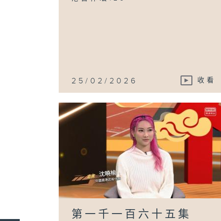
25/02/2026
收看
第一千一百六十五集