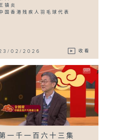
王镇炎
中国香港残疾人羽毛球代表
23/02/2026
收看
第一千一百六十三集