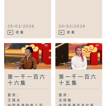
25/02/2026
24/02/2026
收看
收看
第一千一百六
第一千一百六
十六集
十五集
嘉宾：
嘉宾：
王镇炎
沈晓榆
中国香港残疾人羽
中国香港武术代表