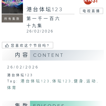
seconds
港台体坛123
电视直播
第一千一百六
所有集数
十九集
26/02/2026
您喜欢这个节目吗?
内容
CONTENT
26/02/2026
港台体坛123
Tag:
港台体坛123
,
体坛123
,
健身
,
运动
,
体育
集数