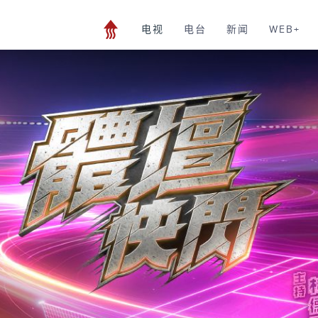
电视
电台
新闻
WEB+