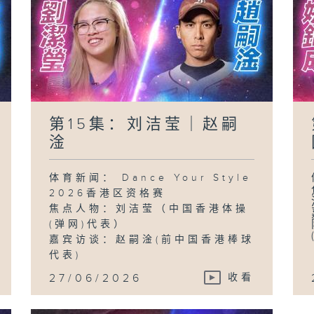
第15集：刘洁莹｜赵嗣
淦
体育新闻： Dance Your Style
2026香港区资格赛
焦点人物：刘洁莹（中国香港体操
(弹网)代表）
嘉宾访谈：赵嗣淦(前中国香港棒球
代表)
27/06/2026
收看