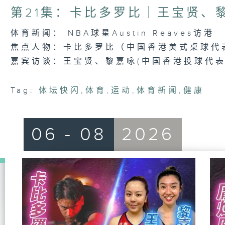
26
第21集：卡比多罗比｜王宝贤、
minutes,
30
seconds
Volume
体育新闻： NBA球星Austin Reaves访港
90%
焦点人物：卡比多罗比（中国香港美式桌球代
嘉宾访谈：王宝贤、黎嘉咏(中国香港投球代表
Tag:
体坛快闪
,
体育
,
运动
,
体育新闻
,
健康
06 - 08
2026