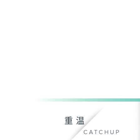
重温
CATCHUP