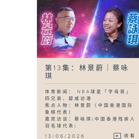
第13集：林景蔚｜蔡咏
琪
体育新闻： NBA球星「字母哥」
四兄弟、碧咸访港
焦点人物：林景蔚（中国香港国际
象棋代表）
嘉宾访谈：蔡咏琪(中国香港残疾人
羽毛球代表)
13/06/2026
收看