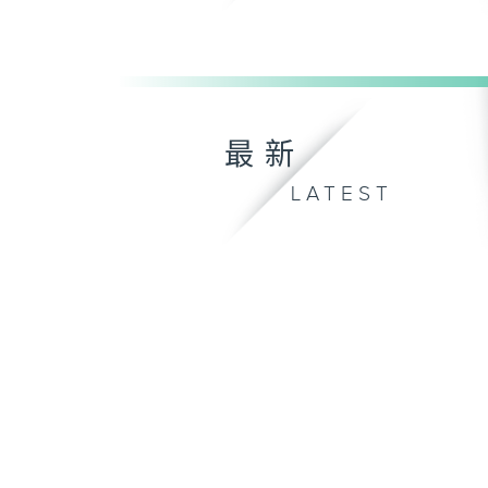
最新
LATEST