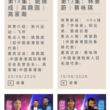
第14集：姚锦
第13集：林景
成｜高鼎国｜
蔚｜蔡咏琪
高家瀚
体育新闻： NBA球
星「字母哥」四兄
体育介绍：新兴运
弟、碧咸访港
动－飞环
焦点人物：林景蔚
焦点人物：姚锦成
（中国香港国际象
（前中国香港榄球
棋代表）
代表）
嘉宾访谈：蔡咏琪
嘉宾访谈：高鼎国
(中国香港残疾人羽
(中国香港国际象棋
毛球代表)
总会名誉会长)、高
家瀚(中国香港国...
20/06/2026
13/06/2026
收看
收看