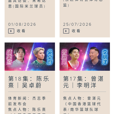
嘉宾访谈：米希达
监)
恩(国际米兰球员)
01/08/2026
25/07/2026
收看
收看
第18集：陈乐
第17集：曾湛
熹｜吴卓蔚
元｜李明洋
体育新闻：杰志季
焦点人物：曾湛元
前发布会
（中国香港篮球代
焦点人物：陈乐熹
表/南华篮球队球