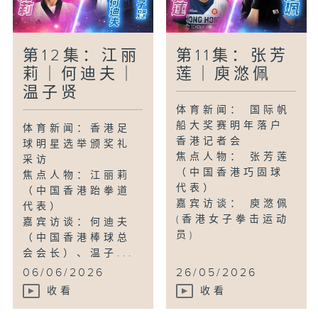
第12集：江丽
第11集：张芳
莉｜何迪夫｜
莲｜庾滺佩
温子贤
体育新闻： 国际帆
船大奖赛明年落户
体育新闻：香港足
香港记者会
球明星选举颁奖礼
焦点人物： 张芳莲
采访
（中国香港巧固球
焦点人物：江丽莉
代表）
（中国香港跆拳道
嘉宾访谈： 庾滺佩
代表）
(香港女子拳击运动
嘉宾访谈：何迪夫
员)
（中国香港棒球总
会会长）、温子...
06/06/2026
26/05/2026
收看
收看