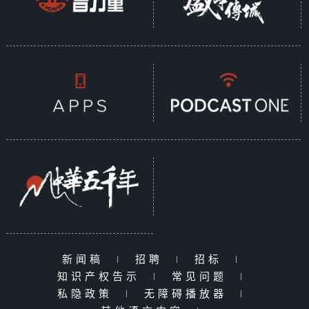
新闻稿
|
招聘
|
招标
|
知识产权告示
|
常见问题
|
私隐政策
|
无障碍播放器
|