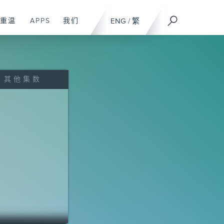
重温
APPS
我们
ENG
/
繁
其他集数