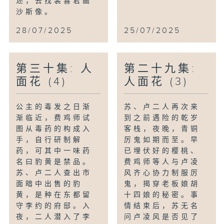
述，去找裴喜君画
沙斯像。
28/07/2025
25/07/2025
第三十集: 人
第二十九集:
面花 (4)
人面花 (3)
公主的毒发之日渐
苏、卢二人再次来
渐临近，费鸡师试
到之前遇险的乾岁
图从毒药的构成入
客栈，夜晚，青铜
手，自行研制解
厉鬼如期而至。早
药，可其中一味药
已埋伏好的樱桃、
名曰豹黄是禁品。
费鸡师等人与卢凌
苏、卢二人查出市
风齐心协力制服厉
面暗中出售的豹
鬼，揭穿老板娘胡
黄，是种在东都留
十四娘的秘密。事
守李约的府邸。入
情结束后，苏无名
夜，二人潜入了李
问卢凌风是否见了