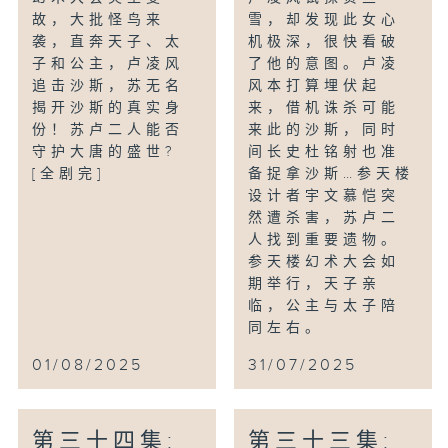
故，大批怪鸟来
雪，却发现此女心
袭，直奔天子、太
机极深，很快看破
子和公主，卢凌风
了他的意图。卢凌
追击沙斯，苏无名
风本打算埋伏起
揭开沙斯的真实身
来，借机诛杀可能
份！苏卢二人能否
来此的沙斯，同时
守护大唐的盛世?
间长史杜铭射也准
[全剧完]
备捉拿沙斯…参天楼
设计者宇文慕恺突
然遭杀害，苏卢二
人找到重要遗物。
参天楼幻术大会如
期举行，天子亲
临，公主与太子陪
同左右。
01/08/2025
31/07/2025
第三十四集:
第三十三集: