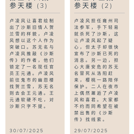
参天楼 (3)
参天楼 (2)
卢凌风让喜君绘制
卢凌风担任雍州司
出了沙斯旧情人贺
法参军，手下轻易
兰雪的样貌，卢凌
就杀死了沙斯，这
风想以这个人作为
让卢凌风起了疑
突破口。苏无名与
心，但太子却很快
卢凌风推敲《沙斯
宣布了沙斯已死的
传》的作者，他们
消息。另一边，担
锁定了一名现任官
心大唐安危的苏无
员王元通。卢凌风
名冒死从洛阳赶
前往鬼市的幽怨楼
来，樱桃一路陪伴
找贺兰雪，苏无名
保护。二人在夜市
则去会王元通。王
上偶然邂逅了卢凌
元通软硬不吃，对
风和喜君。大家都
沙斯只字不提。
不约而同希望在被
禁出售的《沙斯
传》找线索。
30/07/2025
29/07/2025