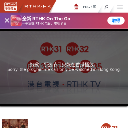
ENG
/
繁
×
全新 RTHK On The Go
取得
一手掌握 RTHK 电台、电视节目
抱歉，所选节目只能在香港播放。
Sorry, the programme can only be watched in Hong Kong.