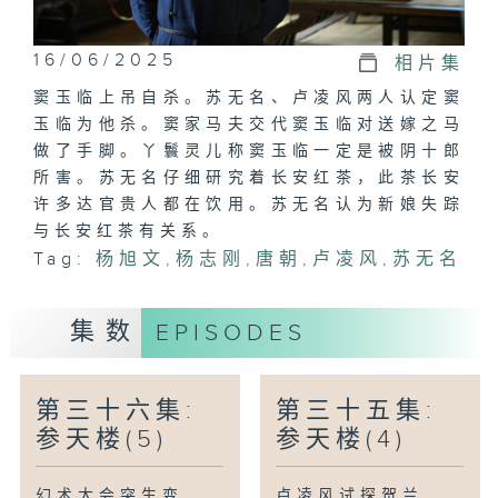
16/06/2025
相片集
窦玉临上吊自杀。苏无名、卢凌风两人认定窦
玉临为他杀。窦家马夫交代窦玉临对送嫁之马
做了手脚。丫鬟灵儿称窦玉临一定是被阴十郎
所害。苏无名仔细研究着长安红茶，此茶长安
许多达官贵人都在饮用。苏无名认为新娘失踪
与长安红茶有关系。
Tag:
杨旭文
,
杨志刚
,
唐朝
,
卢凌风
,
苏无名
集数
EPISODES
第三十六集:
第三十五集:
参天楼(5)
参天楼(4)
幻术大会突生变
卢凌风试探贺兰