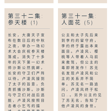
第三十二集:
第三十一集:
参天楼 (1)
人面花 (5)
长安，大唐天子宣
公主和太子先后来
布在数日后的中秋
到李约的留守府，
之夜，举办一场幻
李约终于露出本来
术大会庆祝参天楼
面目。卢凌风、樱
落成。消失了十多
桃等人带着人马前
年的天下第一幻术
来救驾，但公主的
师沙斯公然挑衅，
毒即将发作！苏无
长安的守卫们严阵
名发现卢凌风和公
以待。卢凌风接到
主的关系并不简
了太子的旨意，负
单。苏无名一路追
责抓捕沙斯。沙斯
问，卢凌风终于松
与守卫们对战后逃
口…。另外公主约见
脱，卢凌风按照目
了苏无名，告知了
击者小乞丐的描
他卢凌风的身世。