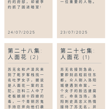
约的府邸，却被李
一位重要的人物。
约抓了困进暗室!
24/07/2025
23/07/2025
第二十八集:
第二十七集:
人面花 (2)
人面花 (1)
苏无名和卢凌风来
苏无名接到急函，
到了乾岁客栈找一
要即刻启程前往东
名吐罗女子，据说
都。众人刚入洛阳
是人面花一案的主
城便遇到命案，一
犯。岂料二人中了
个女子的脸迅速腐
老板娘胡十四娘的
烂，命丧当场。洛
毒，一个青铜厉鬼
阳刺史高忠义热情
手持巨斧向他们袭
接待了苏无名，并