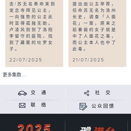
击!苏无名奉命来到
提出由公主举荐，
宠念寺拜见公主，
任命苏无名为洛州
一向强势的公主此
长史，调查「人面
时显得孤独无助。
花」一案，原来之
卢凌风则到了洛阳
前暴毙的女子就是
李留守的庭院，找
中了人面花之毒，
到了藏匿的吐罗女
而公主本人也中了
子。
此毒。
22/07/2025
21/07/2025
更多集数 ...
交 通
社 交
联 络
公众回馈