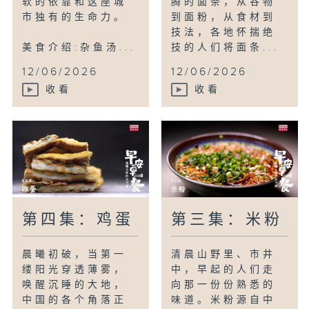
软的依靠和这座城
腾的面条，从谷物
市独有的生命力。
到面粉，从食材到
技法，各地怀揣绝
美食介绍:杂鱼汤...
技的人们将面条...
12/06/2026
12/06/2026
收看
收看
第四集：鸡蛋
第三集：米粉
晨曦初破，当第一
清晨山野里、市井
缕阳光穿透薄雾，
中，早起的人们走
唤醒沉睡的大地，
向那一份份熟悉的
中国的各个角落正
味道。米粉源自中