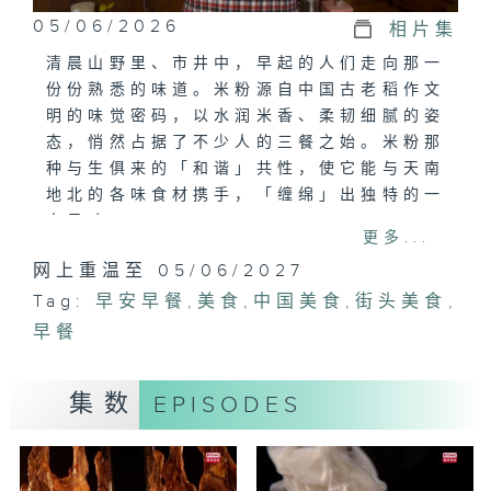
05/06/2026
相片集
清晨山野里、市井中，早起的人们走向那一
份份熟悉的味道。米粉源自中国古老稻作文
明的味觉密码，以水润米香、柔韧细腻的姿
态，悄然占据了不少人的三餐之始。米粉那
种与生俱来的「和谐」共性，使它能与天南
地北的各味食材携手，「缠绵」出独特的一
方风味。
更多...
网上重温至 05/06/2027
美食介绍:酸汤米粉，老友粉，桂林米粉，
Tag:
绵阳米粉，拉粉
早安早餐
,
美食
,
中国美食
,
街头美食
,
早餐
集数
EPISODES