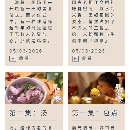
上演着一场场用来
国古老稻作文明的
开启新一天的美食
味觉密码，以水润
仪式。而这仪式
米香、柔韧细腻的
中，有一种味道跨
姿态，悄然占据了
越千年的时光温暖
不少人的三餐之
了无数人的胃与
始。米粉那种与生
心，那就是鸡蛋。
俱来的「和谐」...
...
05/06/2026
05/06/2026
收看
收看
第二集：汤
第一集：包点
汤，这种古老的食
晨光初破，城市苏