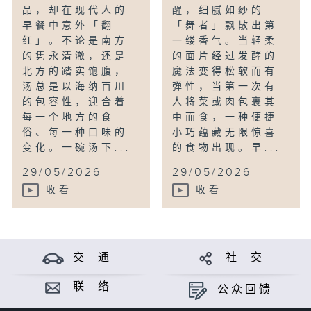
品，却在现代人的
醒，细腻如纱的
早餐中意外「翻
「舞者」飘散出第
红」。不论是南方
一缕香气。当轻柔
的隽永清澈，还是
的面片经过发酵的
北方的踏实饱腹，
魔法变得松软而有
汤总是以海纳百川
弹性，当第一次有
的包容性，迎合着
人将菜或肉包裹其
每一个地方的食
中而食，一种便捷
俗、每一种口味的
小巧蕴藏无限惊喜
变化。一碗汤下...
的食物出现。早...
29/05/2026
29/05/2026
收看
收看
交 通
社 交
联 络
公众回馈