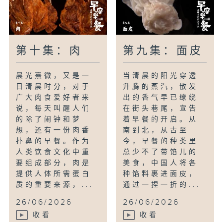
第十集：肉
第九集：面皮
晨光熹微，又是一
当清晨的阳光穿透
日清晨时分，对于
升腾的蒸汽，散发
广大肉食爱好者来
出的香气早已缭绕
说，每天叫醒人们
在街头巷尾，宣告
的除了闹钟和梦
着早餐的开启。从
想，还有一份肉香
南到北，从古至
扑鼻的早餐。作为
今，早餐的种类里
人类饮食文化中重
总少不了带馅儿的
要组成部分，肉是
美食，中国人将各
提供人体所需蛋白
种馅料裹进面皮，
质的重要来源，...
通过一捏一折的...
26/06/2026
26/06/2026
收看
收看