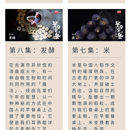
第八集：发酵
第七集：米
在充满市井欣悦的
米是中国人稻作文
清晨烟火中，有一
明的璀璨明珠，在
种由微生物和时间
古老而广袤的中华
共同作用的「魔
大地上，禾苗破土
法」，经由先辈们
而出，汲取自然的
千年的智慧，以一
精华，酝酿出一颗
种神秘的方式在中
颗饱满的稻粒，成
国人的早餐桌上占
为我们餐桌上的重
据了重要地位，它
要主粮。在早餐餐
便是我们耳熟能详
桌上，米变换着各
的古老制作工艺...
种形态，饭团、...