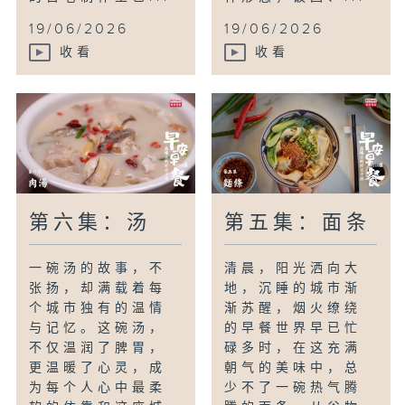
19/06/2026
19/06/2026
收看
收看
第六集：汤
第五集：面条
一碗汤的故事，不
清晨，阳光洒向大
张扬，却满载着每
地，沉睡的城市渐
个城市独有的温情
渐苏醒，烟火缭绕
与记忆。这碗汤，
的早餐世界早已忙
不仅温润了脾胃，
碌多时，在这充满
更温暖了心灵，成
朝气的美味中，总
为每个人心中最柔
少不了一碗热气腾