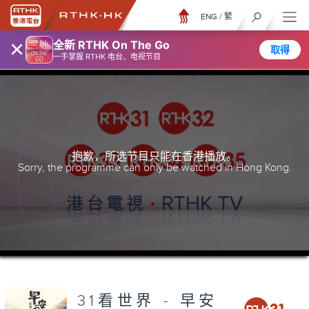
ENG
/
繁
×
全新 RTHK On The Go
取得
一手掌握 RTHK 电台、电视节目
抱歉，所选节目只能在香港播放。
Sorry, the programme can only be watched in Hong Kong.
31看世界 - 早安