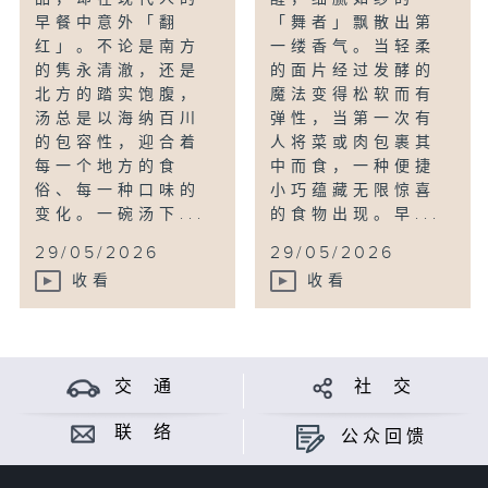
早餐中意外「翻
「舞者」飘散出第
红」。不论是南方
一缕香气。当轻柔
的隽永清澈，还是
的面片经过发酵的
北方的踏实饱腹，
魔法变得松软而有
汤总是以海纳百川
弹性，当第一次有
的包容性，迎合着
人将菜或肉包裹其
每一个地方的食
中而食，一种便捷
俗、每一种口味的
小巧蕴藏无限惊喜
变化。一碗汤下...
的食物出现。早...
29/05/2026
29/05/2026
收看
收看
交 通
社 交
联 络
公众回馈