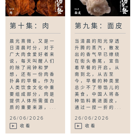
第十集：肉
第九集：面皮
晨光熹微，又是一
当清晨的阳光穿透
日清晨时分，对于
升腾的蒸汽，散发
广大肉食爱好者来
出的香气早已缭绕
说，每天叫醒人们
在街头巷尾，宣告
的除了闹钟和梦
着早餐的开启。从
想，还有一份肉香
南到北，从古至
扑鼻的早餐。作为
今，早餐的种类里
人类饮食文化中重
总少不了带馅儿的
要组成部分，肉是
美食，中国人将各
提供人体所需蛋白
种馅料裹进面皮，
质的重要来源，...
通过一捏一折的...
26/06/2026
26/06/2026
收看
收看