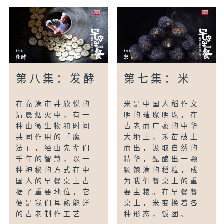
第八集：发酵
第七集：米
在充满市井欣悦的
米是中国人稻作文
清晨烟火中，有一
明的璀璨明珠，在
种由微生物和时间
古老而广袤的中华
共同作用的「魔
大地上，禾苗破土
法」，经由先辈们
而出，汲取自然的
千年的智慧，以一
精华，酝酿出一颗
种神秘的方式在中
颗饱满的稻粒，成
国人的早餐桌上占
为我们餐桌上的重
据了重要地位，它
要主粮。在早餐餐
便是我们耳熟能详
桌上，米变换着各
的古老制作工艺...
种形态，饭团、...