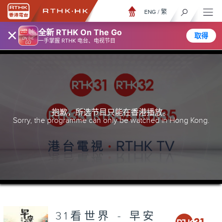
ENG
/
繁
×
全新 RTHK On The Go
取得
一手掌握 RTHK 电台、电视节目
抱歉，所选节目只能在香港播放。
Sorry, the programme can only be watched in Hong Kong.
31看世界 - 早安