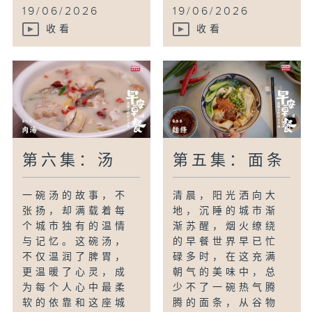
19/06/2026
19/06/2026
收看
收看
第六集：汤
第五集：面条
一碗汤的故事，不
清晨，阳光洒向大
张扬，却满载着每
地，沉睡的城市渐
个城市独有的温情
渐苏醒，烟火缭绕
与记忆。这碗汤，
的早餐世界早已忙
不仅温润了脾胃，
碌多时，在这充满
更温暖了心灵，成
朝气的美味中，总
为每个人心中最柔
少不了一碗热气腾
软的依靠和这座城
腾的面条，从谷物