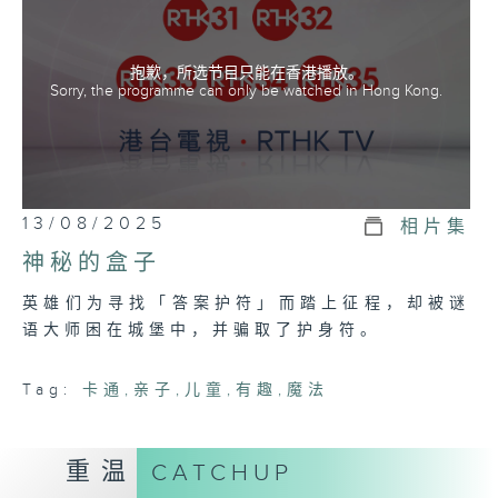
抱歉，所选节目只能在香港播放。
Sorry, the programme can only be watched in Hong Kong.
13/08/2025
相片集
神秘的盒子
英雄们为寻找「答案护符」而踏上征程，却被谜
语大师困在城堡中，并骗取了护身符。
Tag:
卡通
,
亲子
,
儿童
,
有趣
,
魔法
重温
CATCHUP