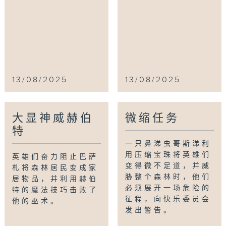
13/08/2025
13/08/2025
大显神威赫伯
微缩任务
特
一只鼻涕虫哥斯涕利
用压缩宝珠将英雄们
英雄们奋力阻止巴萨
变得微不足道，并威
札将森林居民变成家
胁整个森林时，他们
居物品，并利用赫伯
必须展开一场危险的
特的魔法技巧击败了
征程，向快乐委员会
他的巫术。
发出警告。