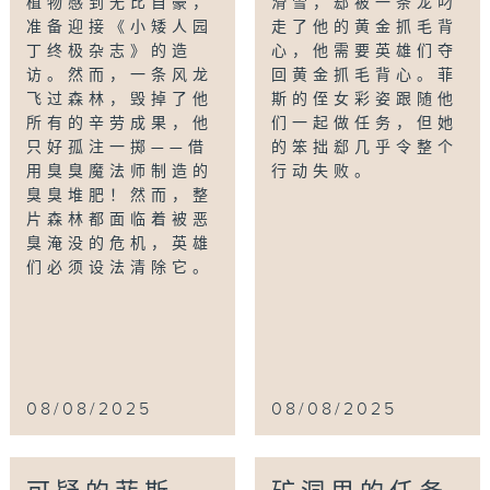
植物感到无比自豪，
滑雪，郄被一条龙叼
准备迎接《小矮人园
走了他的黄金抓毛背
丁终极杂志》的造
心，他需要英雄们夺
访。然而，一条风龙
回黄金抓毛背心。菲
飞过森林，毁掉了他
斯的侄女彩姿跟随他
所有的辛劳成果，他
们一起做任务，但她
只好孤注一掷——借
的笨拙郄几乎令整个
用臭臭魔法师制造的
行动失败。
臭臭堆肥！然而，整
片森林都面临着被恶
臭淹没的危机，英雄
们必须设法清除它。
08/08/2025
08/08/2025