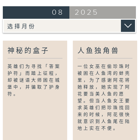
08
2025
神秘的盒子
人鱼独角兽
英雄们为寻找「答案
一位女巫在偷珍珠时
护符」而踏上征程，
被困在人鱼湾的蚌壳
却被谜语大师困在城
里，为了感谢阿花将
堡中，并骗取了护身
她释放，她实现了阿
符。
花要当美人鱼的愿
望。但当人鱼女王要
求英雄们把珍珠找回
来的时候，阿花很快
就意识到人鱼尾在陆
地上实在不便。