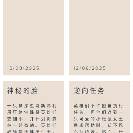
12/08/2025
12/08/2025
神秘的脸
逆向任务
一只鼻涕虫哥斯涕利
英雄们不许擅自执行
用压缩宝珠将英雄们
任务，但他们遇到一
变细小，并计划将森
只可爱的小松鼠女王
林一并微缩。英雄们
恳求帮助时，却不忍
必须设法逃出生天，
心拒绝她。然而，松