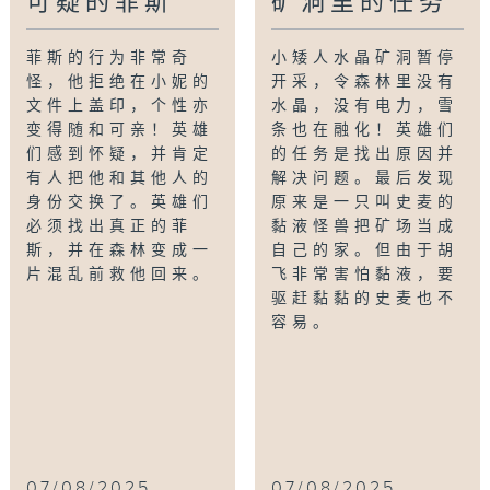
可疑的菲斯
矿洞里的任务
菲斯的行为非常奇
小矮人水晶矿洞暂停
怪，他拒绝在小妮的
开采，令森林里没有
文件上盖印，个性亦
水晶，没有电力，雪
变得随和可亲！英雄
条也在融化！英雄们
们感到怀疑，并肯定
的任务是找出原因并
有人把他和其他人的
解决问题。最后发现
身份交换了。英雄们
原来是一只叫史麦的
必须找出真正的菲
黏液怪兽把矿场当成
斯，并在森林变成一
自己的家。但由于胡
片混乱前救他回来。
飞非常害怕黏液，要
驱赶黏黏的史麦也不
容易。
07/08/2025
07/08/2025