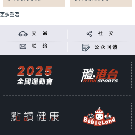
更多重温 ...
交 通
社 交
联 络
公众回馈