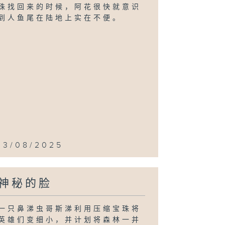
珠找回来的时候，阿花很快就意识
到人鱼尾在陆地上实在不便。
13/08/2025
神秘的脸
一只鼻涕虫哥斯涕利用压缩宝珠将
英雄们变细小，并计划将森林一并