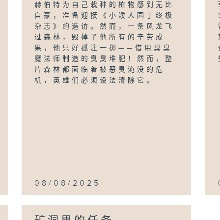
赫伯特为自己栽种的植物感到无比
自豪，准备迎接《小矮人园丁终极
杂志》的造访。然而，一条风龙飞
过森林，毁掉了他所有的辛劳成
果，他只好孤注一掷——借用臭臭
魔法师制造的臭臭堆肥！然而，整
片森林都面临着被恶臭淹没的危
机，英雄们必须设法清除它。
08/08/2025