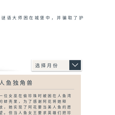
被谜语大师困在城堡中，并骗取了护
人鱼独角兽
一位女巫在偷珍珠时被困在人鱼湾
的蚌壳里，为了感谢阿花将她释
放，她实现了阿花要当美人鱼的愿
望。但当人鱼女王要求英雄们把珍