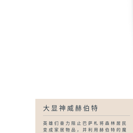
大显神威赫伯特
英雄们奋力阻止巴萨札将森林居民
变成家居物品，并利用赫伯特的魔