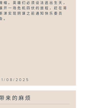
微缩。英雄们必须设法逃出生天，
展开一场危机四伏的旅程，赶在哥
斯涕实现阴谋之前通知快乐委员
会。
11/08/2025
带来的麻烦