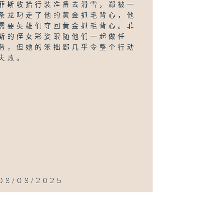
菲斯收拾行装准备去滑雪，郄被一
条龙叼走了他的黄金抓毛背心，他
需要英雄们夺回黄金抓毛背心。菲
斯的侄女彩姿跟随他们一起做任
务，但她的笨拙郄几乎令整个行动
失败。
08/08/2025