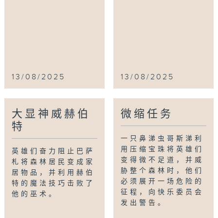
13/08/2025
13/08/2025
大显神威赫伯
微缩任务
特
一只鼻涕虫哥斯涕利
用压缩宝珠将英雄们
英雄们奋力阻止巴萨
变得微不足道，并威
札将森林居民变成家
胁整个森林时，他们
居物品，并利用赫伯
必须展开一场危险的
特的魔法技巧击败了
征程，向快乐委员会
他的巫术。
发出警告。