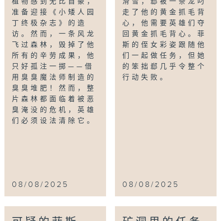
植物感到无比自豪，
滑雪，郄被一条龙叼
准备迎接《小矮人园
走了他的黄金抓毛背
丁终极杂志》的造
心，他需要英雄们夺
访。然而，一条风龙
回黄金抓毛背心。菲
飞过森林，毁掉了他
斯的侄女彩姿跟随他
所有的辛劳成果，他
们一起做任务，但她
只好孤注一掷——借
的笨拙郄几乎令整个
用臭臭魔法师制造的
行动失败。
臭臭堆肥！然而，整
片森林都面临着被恶
臭淹没的危机，英雄
们必须设法清除它。
08/08/2025
08/08/2025