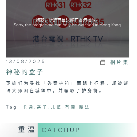
抱歉，所选节目只能在香港播放。
Sorry, the programme can only be watched in Hong Kong.
13/08/2025
相片集
神秘的盒子
英雄们为寻找「答案护符」而踏上征程，却被谜
语大师困在城堡中，并骗取了护身符。
Tag:
卡通
,
亲子
,
儿童
,
有趣
,
魔法
重温
CATCHUP