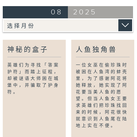
08
2025
神秘的盒子
人鱼独角兽
英雄们为寻找「答案
一位女巫在偷珍珠时
护符」而踏上征程，
被困在人鱼湾的蚌壳
却被谜语大师困在城
里，为了感谢阿花将
堡中，并骗取了护身
她释放，她实现了阿
符。
花要当美人鱼的愿
望。但当人鱼女王要
求英雄们把珍珠找回
来的时候，阿花很快
就意识到人鱼尾在陆
地上实在不便。