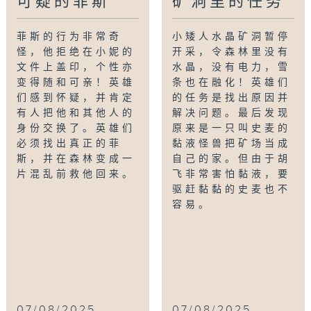
可疑的菲斯
矿洞里的任务
菲斯的行为非常奇
小矮人水晶矿洞暂停
怪，他拒绝在小妮的
开采，令森林里没有
文件上盖印，个性亦
水晶，没有电力，雪
变得随和可亲！英雄
条也在融化！英雄们
们感到怀疑，并肯定
的任务是找出原因并
有人把他和其他人的
解决问题。最后发现
身份交换了。英雄们
原来是一只叫史麦的
必须找出真正的菲
黏液怪兽把矿场当成
斯，并在森林变成一
自己的家。但由于胡
片混乱前救他回来。
飞非常害怕黏液，要
驱赶黏黏的史麦也不
容易。
07/08/2025
07/08/2025