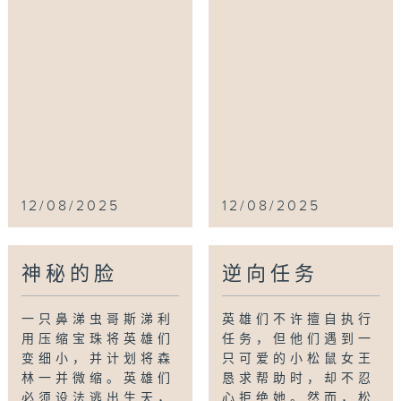
12/08/2025
12/08/2025
神秘的脸
逆向任务
一只鼻涕虫哥斯涕利
英雄们不许擅自执行
用压缩宝珠将英雄们
任务，但他们遇到一
变细小，并计划将森
只可爱的小松鼠女王
林一并微缩。英雄们
恳求帮助时，却不忍
必须设法逃出生天，
心拒绝她。然而，松