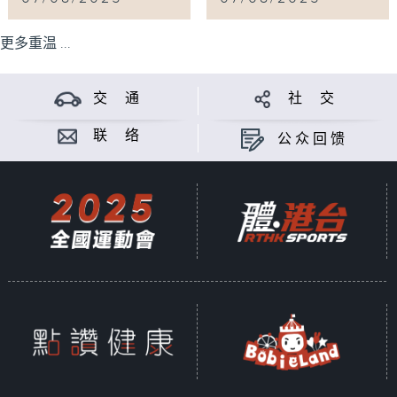
更多重温 ...
交 通
社 交
联 络
公众回馈