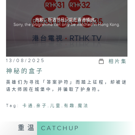
抱歉，所选节目只能在香港播放。
Sorry, the programme can only be watched in Hong Kong.
13/08/2025
相片集
神秘的盒子
英雄们为寻找「答案护符」而踏上征程，却被谜
语大师困在城堡中，并骗取了护身符。
Tag:
卡通
,
亲子
,
儿童
,
有趣
,
魔法
重温
CATCHUP