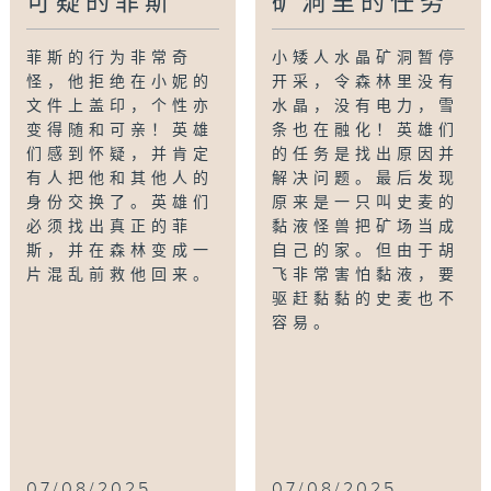
可疑的菲斯
矿洞里的任务
菲斯的行为非常奇
小矮人水晶矿洞暂停
怪，他拒绝在小妮的
开采，令森林里没有
文件上盖印，个性亦
水晶，没有电力，雪
变得随和可亲！英雄
条也在融化！英雄们
们感到怀疑，并肯定
的任务是找出原因并
有人把他和其他人的
解决问题。最后发现
身份交换了。英雄们
原来是一只叫史麦的
必须找出真正的菲
黏液怪兽把矿场当成
斯，并在森林变成一
自己的家。但由于胡
片混乱前救他回来。
飞非常害怕黏液，要
驱赶黏黏的史麦也不
容易。
07/08/2025
07/08/2025