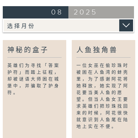
08
2025
神秘的盒子
人鱼独角兽
英雄们为寻找「答案
一位女巫在偷珍珠时
护符」而踏上征程，
被困在人鱼湾的蚌壳
却被谜语大师困在城
里，为了感谢阿花将
堡中，并骗取了护身
她释放，她实现了阿
符。
花要当美人鱼的愿
望。但当人鱼女王要
求英雄们把珍珠找回
来的时候，阿花很快
就意识到人鱼尾在陆
地上实在不便。