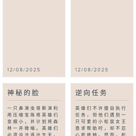
12/08/2025
12/08/2025
神秘的脸
逆向任务
一只鼻涕虫哥斯涕利
英雄们不许擅自执行
用压缩宝珠将英雄们
任务，但他们遇到一
变细小，并计划将森
只可爱的小松鼠女王
林一并微缩。英雄们
恳求帮助时，却不忍
必须设法逃出生天，
心拒绝她。然而，松