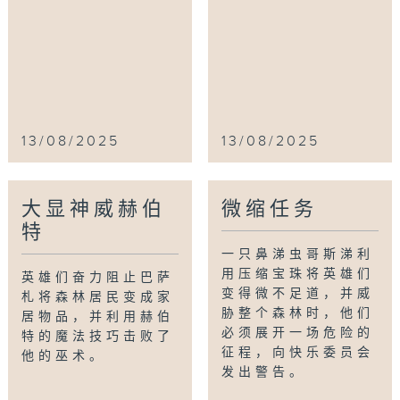
13/08/2025
13/08/2025
大显神威赫伯
微缩任务
特
一只鼻涕虫哥斯涕利
用压缩宝珠将英雄们
英雄们奋力阻止巴萨
变得微不足道，并威
札将森林居民变成家
胁整个森林时，他们
居物品，并利用赫伯
必须展开一场危险的
特的魔法技巧击败了
征程，向快乐委员会
他的巫术。
发出警告。