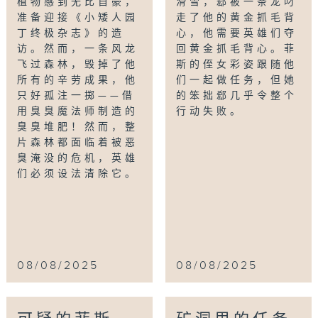
植物感到无比自豪，
滑雪，郄被一条龙叼
准备迎接《小矮人园
走了他的黄金抓毛背
丁终极杂志》的造
心，他需要英雄们夺
访。然而，一条风龙
回黄金抓毛背心。菲
飞过森林，毁掉了他
斯的侄女彩姿跟随他
所有的辛劳成果，他
们一起做任务，但她
只好孤注一掷——借
的笨拙郄几乎令整个
用臭臭魔法师制造的
行动失败。
臭臭堆肥！然而，整
片森林都面临着被恶
臭淹没的危机，英雄
们必须设法清除它。
08/08/2025
08/08/2025