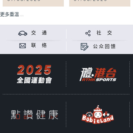
更多重温 ...
交 通
社 交
联 络
公众回馈