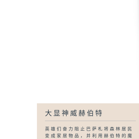
大显神威赫伯特
英雄们奋力阻止巴萨札将森林居民
变成家居物品，并利用赫伯特的魔