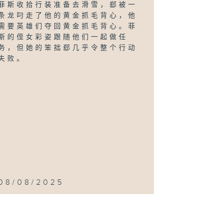
菲斯收拾行装准备去滑雪，郄被一
条龙叼走了他的黄金抓毛背心，他
需要英雄们夺回黄金抓毛背心。菲
斯的侄女彩姿跟随他们一起做任
务，但她的笨拙郄几乎令整个行动
失败。
08/08/2025