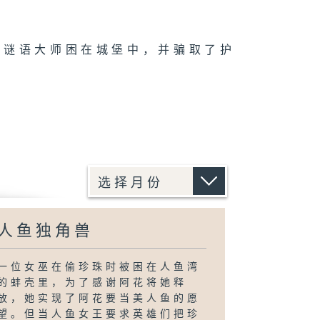
被谜语大师困在城堡中，并骗取了护
人鱼独角兽
一位女巫在偷珍珠时被困在人鱼湾
的蚌壳里，为了感谢阿花将她释
放，她实现了阿花要当美人鱼的愿
望。但当人鱼女王要求英雄们把珍