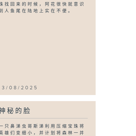
珠找回来的时候，阿花很快就意识
到人鱼尾在陆地上实在不便。
13/08/2025
神秘的脸
一只鼻涕虫哥斯涕利用压缩宝珠将
英雄们变细小，并计划将森林一并