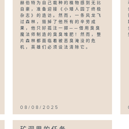
赫伯特为自己栽种的植物感到无比
自豪，准备迎接《小矮人园丁终极
杂志》的造访。然而，一条风龙飞
过森林，毁掉了他所有的辛劳成
果，他只好孤注一掷——借用臭臭
魔法师制造的臭臭堆肥！然而，整
片森林都面临着被恶臭淹没的危
机，英雄们必须设法清除它。
08/08/2025