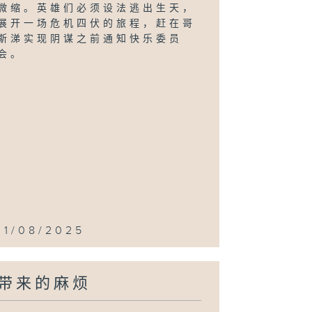
微缩。英雄们必须设法逃出生天，
展开一场危机四伏的旅程，赶在哥
斯涕实现阴谋之前通知快乐委员
会。
11/08/2025
带来的麻烦