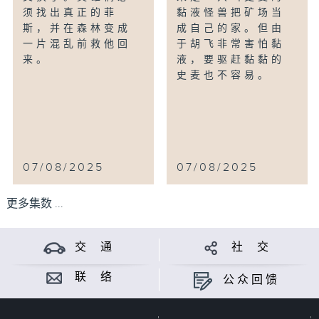
须找出真正的菲
黏液怪兽把矿场当
斯，并在森林变成
成自己的家。但由
一片混乱前救他回
于胡飞非常害怕黏
来。
液，要驱赶黏黏的
史麦也不容易。
07/08/2025
07/08/2025
更多集数 ...
交 通
社 交
联 络
公众回馈