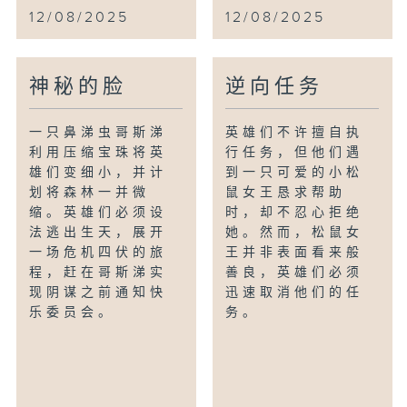
12/08/2025
12/08/2025
神秘的脸
逆向任务
一只鼻涕虫哥斯涕
英雄们不许擅自执
利用压缩宝珠将英
行任务，但他们遇
雄们变细小，并计
到一只可爱的小松
划将森林一并微
鼠女王恳求帮助
缩。英雄们必须设
时，却不忍心拒绝
法逃出生天，展开
她。然而，松鼠女
一场危机四伏的旅
王并非表面看来般
程，赶在哥斯涕实
善良，英雄们必须
现阴谋之前通知快
迅速取消他们的任
乐委员会。
务。