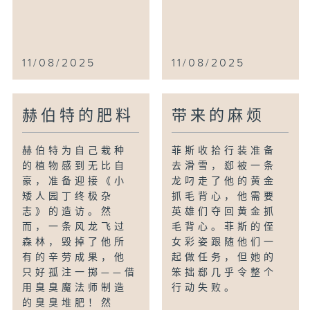
11/08/2025
11/08/2025
赫伯特的肥料
带来的麻烦
赫伯特为自己栽种
菲斯收拾行装准备
的植物感到无比自
去滑雪，郄被一条
豪，准备迎接《小
龙叼走了他的黄金
矮人园丁终极杂
抓毛背心，他需要
志》的造访。然
英雄们夺回黄金抓
而，一条风龙飞过
毛背心。菲斯的侄
森林，毁掉了他所
女彩姿跟随他们一
有的辛劳成果，他
起做任务，但她的
只好孤注一掷——借
笨拙郄几乎令整个
用臭臭魔法师制造
行动失败。
的臭臭堆肥！然