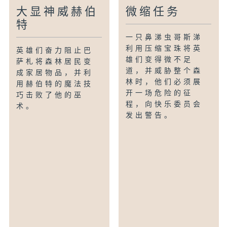
大显神威赫伯
微缩任务
特
一只鼻涕虫哥斯涕
利用压缩宝珠将英
英雄们奋力阻止巴
雄们变得微不足
萨札将森林居民变
道，并威胁整个森
成家居物品，并利
林时，他们必须展
用赫伯特的魔法技
开一场危险的征
巧击败了他的巫
程，向快乐委员会
术。
发出警告。