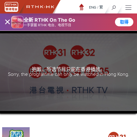
ENG
/
繁
×
全新 RTHK On The Go
取得
一手掌握 RTHK 电台、电视节目
抱歉，所选节目只能在香港播放。
Sorry, the programme can only be watched in Hong Kong.