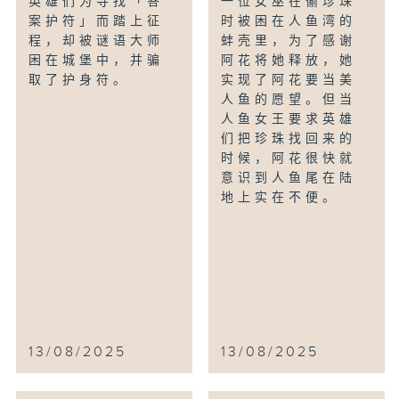
英雄们为寻找「答
一位女巫在偷珍珠
案护符」而踏上征
时被困在人鱼湾的
程，却被谜语大师
蚌壳里，为了感谢
困在城堡中，并骗
阿花将她释放，她
取了护身符。
实现了阿花要当美
人鱼的愿望。但当
人鱼女王要求英雄
们把珍珠找回来的
时候，阿花很快就
意识到人鱼尾在陆
地上实在不便。
13/08/2025
13/08/2025