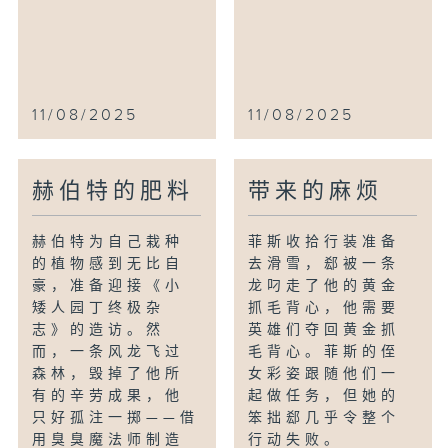
11/08/2025
11/08/2025
赫伯特的肥料
带来的麻烦
赫伯特为自己栽种
菲斯收拾行装准备
的植物感到无比自
去滑雪，郄被一条
豪，准备迎接《小
龙叼走了他的黄金
矮人园丁终极杂
抓毛背心，他需要
志》的造访。然
英雄们夺回黄金抓
而，一条风龙飞过
毛背心。菲斯的侄
森林，毁掉了他所
女彩姿跟随他们一
有的辛劳成果，他
起做任务，但她的
只好孤注一掷——借
笨拙郄几乎令整个
用臭臭魔法师制造
行动失败。