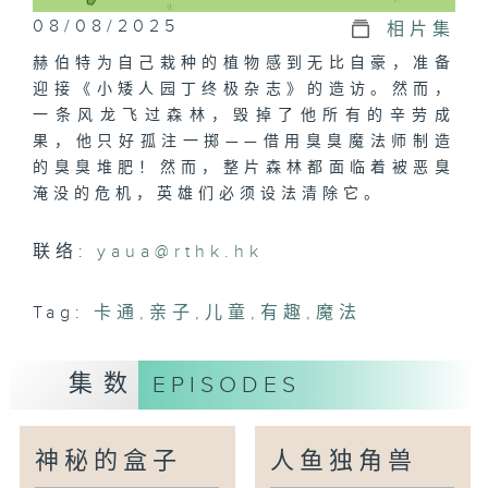
08/08/2025
相片集
赫伯特为自己栽种的植物感到无比自豪，准备
迎接《小矮人园丁终极杂志》的造访。然而，
一条风龙飞过森林，毁掉了他所有的辛劳成
果，他只好孤注一掷——借用臭臭魔法师制造
的臭臭堆肥！然而，整片森林都面临着被恶臭
淹没的危机，英雄们必须设法清除它。
联络:
yaua@rthk.hk
Tag:
卡通
,
亲子
,
儿童
,
有趣
,
魔法
集数
EPISODES
神秘的盒子
人鱼独角兽