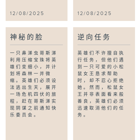
12/08/2025
12/08/2025
神秘的脸
逆向任务
一只鼻涕虫哥斯涕
英雄们不许擅自执
利用压缩宝珠将英
行任务，但他们遇
雄们变细小，并计
到一只可爱的小松
划将森林一并微
鼠女王恳求帮助
缩。英雄们必须设
时，却不忍心拒绝
法逃出生天，展开
她。然而，松鼠女
一场危机四伏的旅
王并非表面看来般
程，赶在哥斯涕实
善良，英雄们必须
现阴谋之前通知快
迅速取消他们的任
乐委员会。
务。