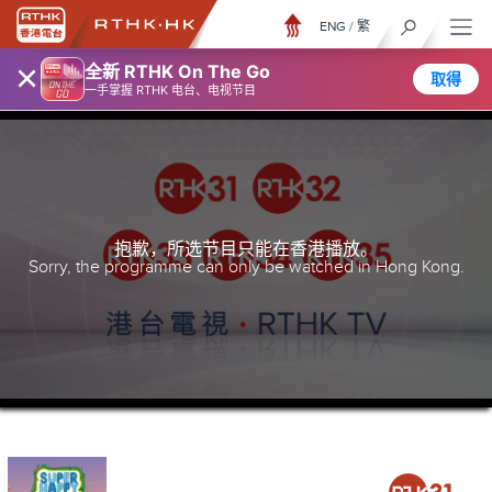
ENG
/
繁
×
全新 RTHK On The Go
取得
一手掌握 RTHK 电台、电视节目
抱歉，所选节目只能在香港播放。
Sorry, the programme can only be watched in Hong Kong.