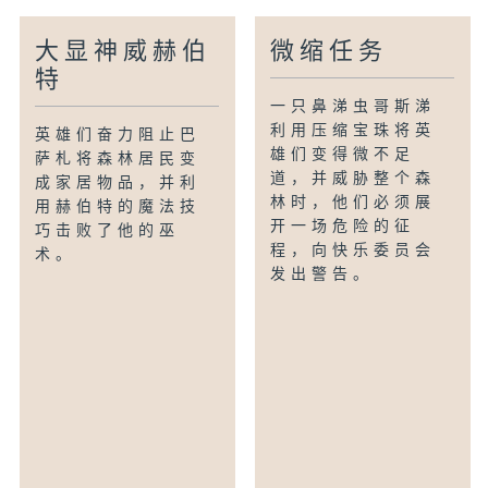
大显神威赫伯
微缩任务
特
一只鼻涕虫哥斯涕
利用压缩宝珠将英
英雄们奋力阻止巴
雄们变得微不足
萨札将森林居民变
道，并威胁整个森
成家居物品，并利
林时，他们必须展
用赫伯特的魔法技
开一场危险的征
巧击败了他的巫
程，向快乐委员会
术。
发出警告。