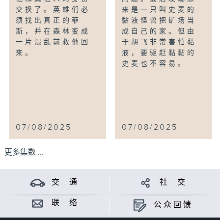
交换了。英雄们必
来是一只叫史麦的
须找出真正的菲
黏液怪兽把矿场当
斯，并在森林变成
成自己的家。但由
一片混乱前救他回
于胡飞非常害怕黏
来。
液，要驱赶黏黏的
史麦也不容易。
07/08/2025
07/08/2025
更多集数 ...
交 通
社 交
联 络
公众回馈