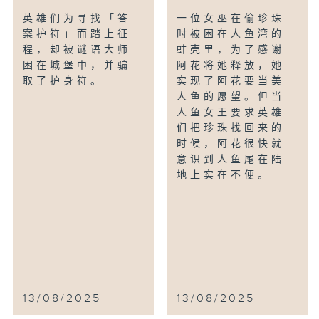
英雄们为寻找「答
一位女巫在偷珍珠
案护符」而踏上征
时被困在人鱼湾的
程，却被谜语大师
蚌壳里，为了感谢
困在城堡中，并骗
阿花将她释放，她
取了护身符。
实现了阿花要当美
人鱼的愿望。但当
人鱼女王要求英雄
们把珍珠找回来的
时候，阿花很快就
意识到人鱼尾在陆
地上实在不便。
13/08/2025
13/08/2025