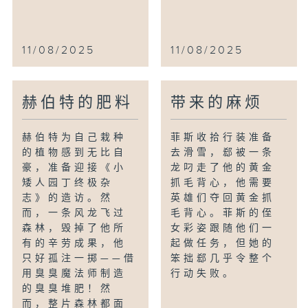
11/08/2025
11/08/2025
赫伯特的肥料
带来的麻烦
赫伯特为自己栽种
菲斯收拾行装准备
的植物感到无比自
去滑雪，郄被一条
豪，准备迎接《小
龙叼走了他的黄金
矮人园丁终极杂
抓毛背心，他需要
志》的造访。然
英雄们夺回黄金抓
而，一条风龙飞过
毛背心。菲斯的侄
森林，毁掉了他所
女彩姿跟随他们一
有的辛劳成果，他
起做任务，但她的
只好孤注一掷——借
笨拙郄几乎令整个
用臭臭魔法师制造
行动失败。
的臭臭堆肥！然
而，整片森林都面