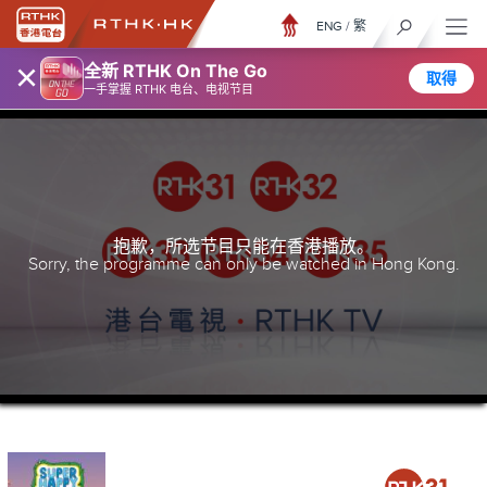
ENG
/
繁
×
全新 RTHK On The Go
取得
一手掌握 RTHK 电台、电视节目
抱歉，所选节目只能在香港播放。
Sorry, the programme can only be watched in Hong Kong.