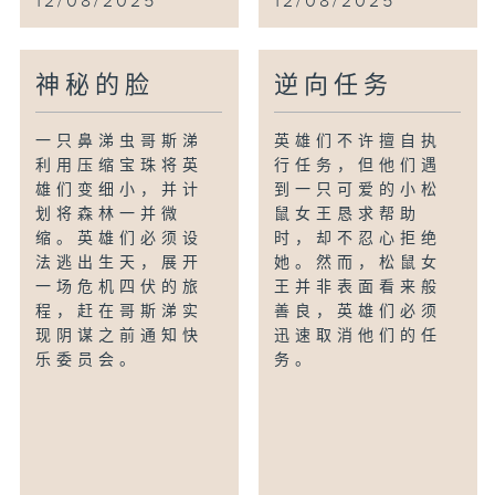
12/08/2025
12/08/2025
神秘的脸
逆向任务
一只鼻涕虫哥斯涕
英雄们不许擅自执
利用压缩宝珠将英
行任务，但他们遇
雄们变细小，并计
到一只可爱的小松
划将森林一并微
鼠女王恳求帮助
缩。英雄们必须设
时，却不忍心拒绝
法逃出生天，展开
她。然而，松鼠女
一场危机四伏的旅
王并非表面看来般
程，赶在哥斯涕实
善良，英雄们必须
现阴谋之前通知快
迅速取消他们的任
乐委员会。
务。