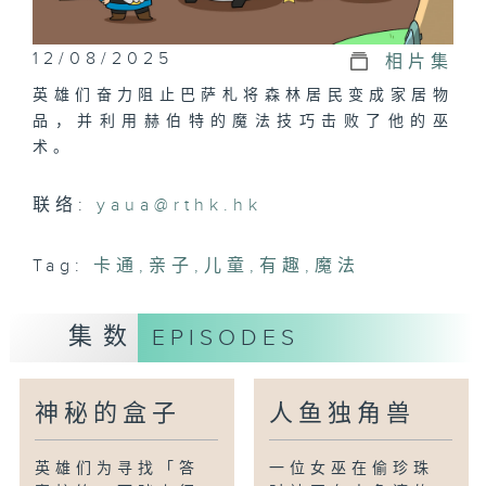
12/08/2025
相片集
英雄们奋力阻止巴萨札将森林居民变成家居物
品，并利用赫伯特的魔法技巧击败了他的巫
术。
联络:
yaua@rthk.hk
Tag:
卡通
,
亲子
,
儿童
,
有趣
,
魔法
集数
EPISODES
神秘的盒子
人鱼独角兽
英雄们为寻找「答
一位女巫在偷珍珠