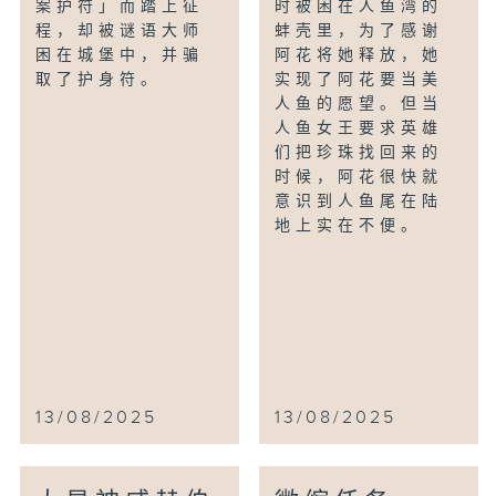
案护符」而踏上征
时被困在人鱼湾的
程，却被谜语大师
蚌壳里，为了感谢
困在城堡中，并骗
阿花将她释放，她
取了护身符。
实现了阿花要当美
人鱼的愿望。但当
人鱼女王要求英雄
们把珍珠找回来的
时候，阿花很快就
意识到人鱼尾在陆
地上实在不便。
13/08/2025
13/08/2025