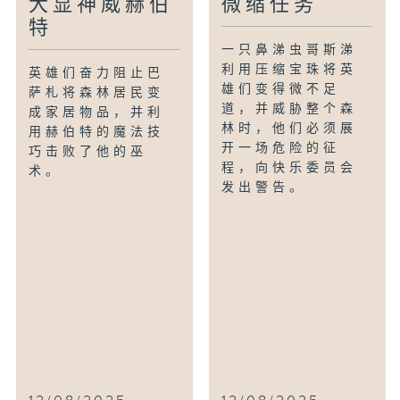
大显神威赫伯
微缩任务
特
一只鼻涕虫哥斯涕
利用压缩宝珠将英
英雄们奋力阻止巴
雄们变得微不足
萨札将森林居民变
道，并威胁整个森
成家居物品，并利
林时，他们必须展
用赫伯特的魔法技
开一场危险的征
巧击败了他的巫
程，向快乐委员会
术。
发出警告。