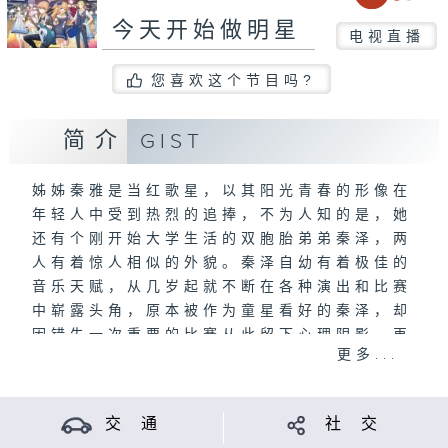
今天开始做明星
电视直播
您喜欢这个节目吗?
简介
GIST
姊姊秦雅是当红歌星，以其阳光青春的形像在
年轻人中受到热烈的追捧，不为人知的是，她
还有个刚开始大学生活的双胞胎弟弟秦泽，两
人有着惊人相似的外貌。秦泽自幼有着极佳的
音乐天赋，从几岁起就不断在各种演出和比赛
中崭露头角，原本被作为童星看好的秦泽，却
因错失一次重要的比赛从此留下心理阴影，再
更多...
无法在其他人面前歌唱，因为这次失败而黯淡
下去的他在大学校园里也是泯然众人。一次偶
然的机会，一时无法登台的姐姐秦雅病急乱投
交 通
社 交
医地让弟弟秦泽假扮她完成演出，没想到效果