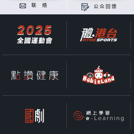
却出人意料的好，收获了意外之喜的秦雅便联
联 络
公众回馈
想到可以让弟弟“成为自己」而短暂代替她的
演艺事业，从而再次站上歌唱舞台的计划。虽
然秦泽百般不情愿，却也在姐姐的「威逼利
诱」之下一次次挑战换装，而在这个过程中，
他逐渐找回了歌唱的初心与自信，也收获了真
挚的友情，姐弟俩的笑闹日常更是上演了一场
温情喜剧。
粤语、普通话双语播放