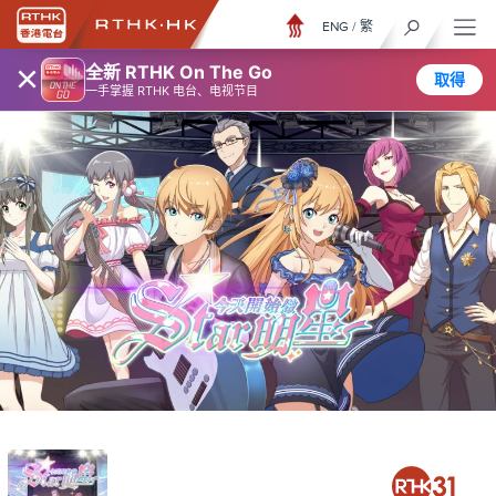
ENG
/
繁
×
全新 RTHK On The Go
取得
一手掌握 RTHK 电台、电视节目