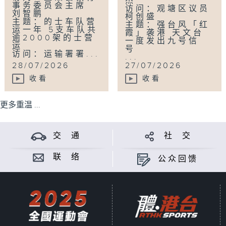
杰
事务委员会主席
访问：观塘区议员
刘智鹏
柯创盛
主题：的士车队营
主题：强台风「红
运一年 5支车队共
霞」袭港 天文台
逾2000架的士营
一度发出九号信
运
号
访问：运输署署...
...
28/07/2026
27/07/2026
收看
收看
更多重温 ...
交 通
社 交
联 络
公众回馈