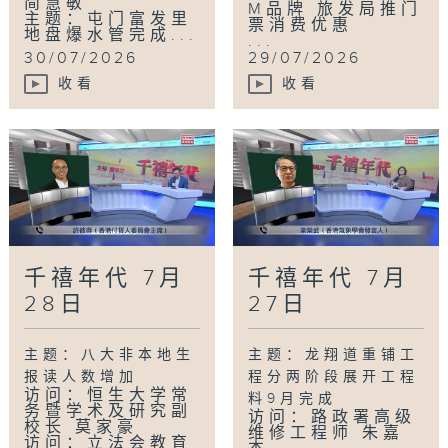
简慧敏
M品牌 旅发局推门
主题：屯门富发里
票消费优惠
地盘爆水管完成...
...
30/07/2026
29/07/2026
收看
收看
千禧年代 7月
千禧年代 7月
28日
27日
主题：八大非本地生
主题：龙翔道重铺工
报读人数增加
程分两阶段展开工程
访问：恒生大学常
料9月完成
务暨学术及研究副
访问：路政署高级
校长 莫家豪
维修工程师 朱嘉
访问：立法会教育