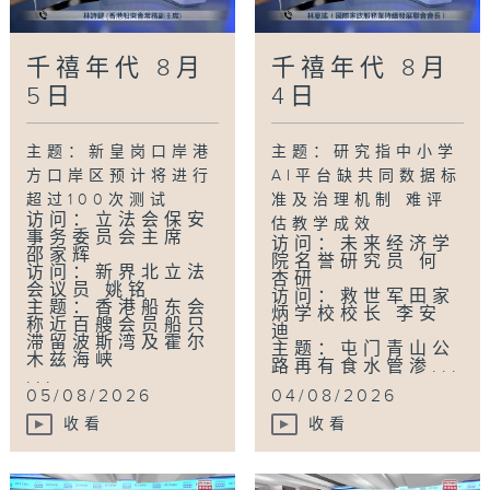
千禧年代 8月
千禧年代 8月
5日
4日
主题：新皇岗口岸港
主题：研究指中小学
方口岸区预计将进行
AI平台缺共同数据标
超过100次测试
准及治理机制 难评
访问：立法会保安
估教学成效
事务委员会主席
访问：未来经济学
邵家辉
院名誉研究员 何
访问：新界北立法
杏研
会议员 姚铭
访问：救世军田家
主题：香港船东会
炳学校校长 李安
称近百艘会员船只
迪
滞留波斯湾及霍尔
主题：屯门青山公
木兹海峡
路再有食水管渗...
...
05/08/2026
04/08/2026
收看
收看