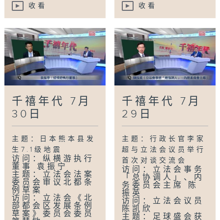
收看
收看
千禧年代 7月
千禧年代 7月
30日
29日
主题：日本熊本县发
主题：行政长官李家
生7.1级地震
超与立法会议员举行
访问：纵横游执行
首次对谈交流会
董事 袁振宁
访问：立法会事务
主题：立法会法案
「总协调人」、内
委员会审议北都条
务委员会主席 陈
例草案
振英
访问：立法会《北
访问：立法会议员
部都会区发展条例
陈凯欣
草案》委员会委员
主题：足球盛会获