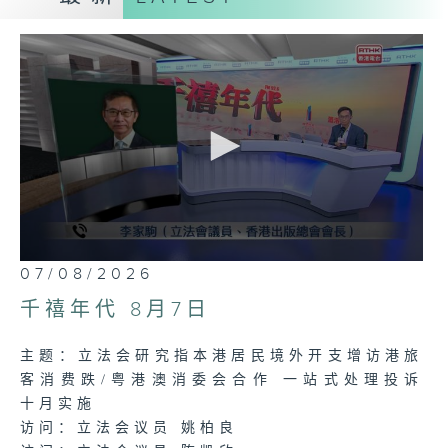
声音更立体 意见更多元
热线号码: 1872311
0
07/08/2026
seconds
of
千禧年代 8月7日
1
hour,
20
主题：立法会研究指本港居民境外开支增访港旅
minutes,
13
客消费跌/粤港澳消委会合作 一站式处理投诉
seconds
十月实施
访问：立法会议员 姚柏良