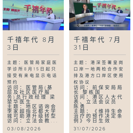
千禧年代 8月
千禧年代 7月
3日
31日
主题：医管局家庭医
主题：港深签署皇岗
学诊所8月15日起只
口岸一地两检合作安
接受有来电显示电话
排及港方口岸区使用
预约
权协议
访问：医管局(基
访问：前保安局局
层及社区医疗服
长 黎栋国
务)总行政经理 梁
访问：港区人大代
堃华医生
表、立法会议员
主题：地区谘询会
陈勇
李家超指北都大学
主题：《维持生命
城可助港升级转型
治疗的预作决定条
访问：立法会教...
例》今日生效
...
03/08/2026
31/07/2026