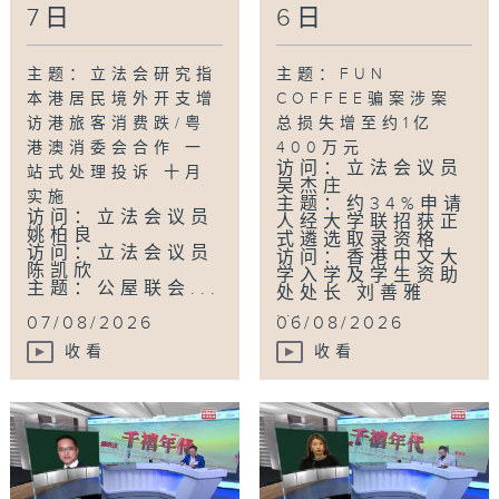
7日
6日
主题：立法会研究指
主题：FUN
本港居民境外开支增
COFFEE骗案涉案
访港旅客消费跌/粤
总损失增至约1亿
港澳消委会合作 一
400万元
访问：立法会议员
站式处理投诉 十月
吴杰庄
实施
主题：约34%申请
访问：立法会议员
人经大学联招获正
姚柏良
式遴选取录资格
访问：立法会议员
访问：香港中文大
陈凯欣
学入学及学生资助
主题：公屋联会...
处处长 刘善雅
...
07/08/2026
06/08/2026
收看
收看