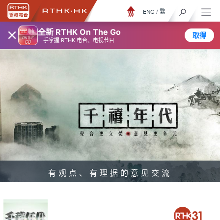
ENG
/
繁
×
全新 RTHK On The Go
取得
一手掌握 RTHK 电台、电视节目
有观点、有理据的意见交流