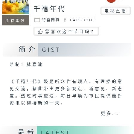
千禧年代
电视直播
特备网页
FACEBOOK
所有集数
您喜欢这个节目吗?
简介
GIST
监制：林嘉瑜
《千禧年代》鼓励听众作有观点、有理据的意
见交流，藉此带出更多新观点、新意见、新态
度。透过时事速递，每日早晨为市民提供最新
资讯以迎接新的一天。
更多...
逢星期一至五
上午八时至十时
最新
LATEST