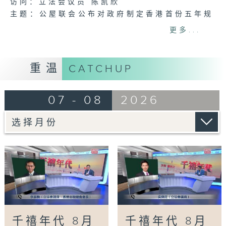
访问：立法会议员 陈凯欣
主题：公屋联会公布对政府制定香港首份五年规
划土地和房屋政策建议
更多...
访问：立法会议员、公屋联会副主席 梁文广
主题：申诉专员就三项图书馆服务展开主动调查
访问：立法会议员、香港出版总会会长 李家驹
重温
CATCHUP
主题：教资会统计 八大学士毕业生平均年薪达
33.6万元升2%
07 - 08
2026
访问：香港人力资源管理学会副会长 陆国坤
主题：警方全港多区执法 打击非法驾驶电动可
移动工具
访问：新界东南立法会议员 方国珊
Tag:
萧洛汶
,
FM926香港电台第一台
,
公共事
务专页
,
千禧年代
,
港台电视31
千禧年代 8月
千禧年代 8月