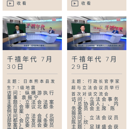
收看
收看
千禧年代 7月
千禧年代 7月
30日
29日
主题：日本熊本县发
主题：行政长官李家
生7.1级地震
超与立法会议员举行
访问：纵横游执行
首次对谈交流会
董事 袁振宁
访问：立法会事务
主题：立法会法案
「总协调人」、内
委员会审议北都条
务委员会主席 陈
例草案
振英
访问：立法会《北
访问：立法会议员
部都会区发展条例
陈凯欣
草案》委员会委员
主题：足球盛会获