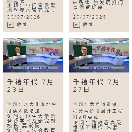
简慧敏
M品牌 旅发局推门
主题：屯门富发里
票消费优惠
地盘爆水管完成...
...
30/07/2026
29/07/2026
收看
收看
千禧年代 7月
千禧年代 7月
28日
27日
主题：八大非本地生
主题：龙翔道重铺工
报读人数增加
程分两阶段展开工程
访问：恒生大学常
料9月完成
务暨学术及研究副
访问：路政署高级
校长 莫家豪
维修工程师 朱嘉
访问：立法会教育