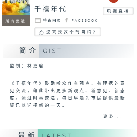
千禧年代
电视直播
特备网页
FACEBOOK
所有集数
您喜欢这个节目吗?
简介
GIST
监制：林嘉瑜
《千禧年代》鼓励听众作有观点、有理据的意
见交流，藉此带出更多新观点、新意见、新态
度。透过时事速递，每日早晨为市民提供最新
资讯以迎接新的一天。
更多...
逢星期一至五
上午八时至十时
最新
LATEST