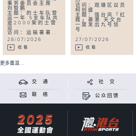
杰
事务委员会主席
访问：观塘区议员
刘智鹏
柯创盛
主题：的士车队营
主题：强台风「红
运一年 5支车队共
霞」袭港 天文台
逾2000架的士营
一度发出九号信
运
号
访问：运输署署...
...
28/07/2026
27/07/2026
收看
收看
更多重温 ...
交 通
社 交
联 络
公众回馈