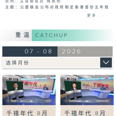
访问：立法会议员 陈凯欣
主题：公屋联会公布对政府制定香港首份五年规
划土地和房屋政策建议
更多...
访问：立法会议员、公屋联会副主席 梁文广
主题：申诉专员就三项图书馆服务展开主动调查
访问：立法会议员、香港出版总会会长 李家驹
重温
CATCHUP
主题：教资会统计 八大学士毕业生平均年薪达
33.6万元升2%
07 - 08
2026
访问：香港人力资源管理学会副会长 陆国坤
主题：警方全港多区执法 打击非法驾驶电动可
移动工具
访问：新界东南立法会议员 方国珊
Tag:
萧洛汶
,
FM926香港电台第一台
,
公共事
务专页
,
千禧年代
,
港台电视31
千禧年代 8月
千禧年代 8月