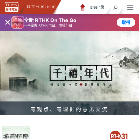
ENG
/
繁
×
全新 RTHK On The Go
取得
一手掌握 RTHK 电台、电视节目
有观点、有理据的意见交流