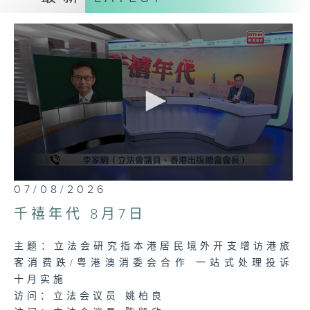
声音更立体 意见更多元
热线号码: 1872311
0
07/08/2026
seconds
of
千禧年代 8月7日
1
hour,
20
主题：立法会研究指本港居民境外开支增访港旅
minutes,
13
客消费跌/粤港澳消委会合作 一站式处理投诉
seconds
十月实施
访问：立法会议员 姚柏良