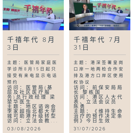
千禧年代 8月
千禧年代 7月
3日
31日
主题：医管局家庭医
主题：港深签署皇岗
学诊所8月15日起只
口岸一地两检合作安
接受有来电显示电话
排及港方口岸区使用
预约
权协议
访问：医管局(基
访问：前保安局局
层及社区医疗服
长 黎栋国
务)总行政经理 梁
访问：港区人大代
堃华医生
表、立法会议员
主题：地区谘询会
陈勇
李家超指北都大学
主题：《维持生命
城可助港升级转型
治疗的预作决定条
访问：立法会教...
例》今日生效
...
03/08/2026
31/07/2026