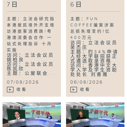
7日
6日
主题：立法会研究指
主题：FUN
本港居民境外开支增
COFFEE骗案涉案
访港旅客消费跌/粤
总损失增至约1亿
港澳消委会合作 一
400万元
访问：立法会议员
站式处理投诉 十月
吴杰庄
实施
主题：约34%申请
访问：立法会议员
人经大学联招获正
姚柏良
式遴选取录资格
访问：立法会议员
访问：香港中文大
陈凯欣
学入学及学生资助
主题：公屋联会...
处处长 刘善雅
...
07/08/2026
06/08/2026
收看
收看