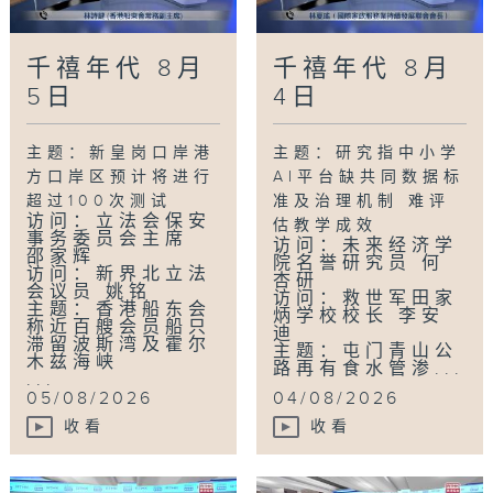
千禧年代 8月
千禧年代 8月
5日
4日
主题：新皇岗口岸港
主题：研究指中小学
方口岸区预计将进行
AI平台缺共同数据标
超过100次测试
准及治理机制 难评
访问：立法会保安
估教学成效
事务委员会主席
访问：未来经济学
邵家辉
院名誉研究员 何
访问：新界北立法
杏研
会议员 姚铭
访问：救世军田家
主题：香港船东会
炳学校校长 李安
称近百艘会员船只
迪
滞留波斯湾及霍尔
主题：屯门青山公
木兹海峡
路再有食水管渗...
...
05/08/2026
04/08/2026
收看
收看